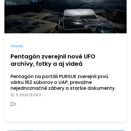
Vesmír
Pentagón zverejnil nové UFO
archívy, fotky a aj videá
Pentagón na portáli PURSUE zverejnil prvú
várku 162 súborov o UAP, prevažne
nejednoznačné zábery a staršie dokumenty.
10. 5. 2026 13:06:11
1