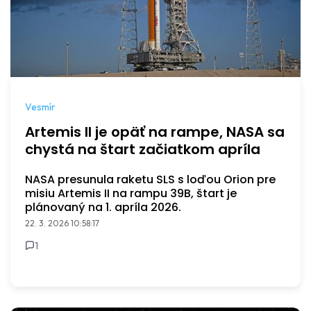
Vesmír
Artemis II je opäť na rampe, NASA sa
chystá na štart začiatkom apríla
NASA presunula raketu SLS s loďou Orion pre
misiu Artemis II na rampu 39B, štart je
plánovaný na 1. apríla 2026.
22. 3. 2026 10:58:17
1