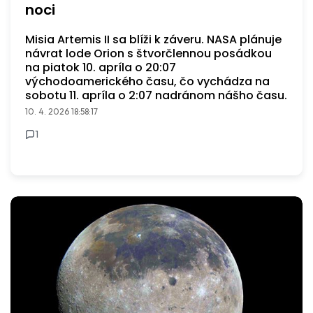
noci
Misia Artemis II sa blíži k záveru. NASA plánuje
návrat lode Orion s štvorčlennou posádkou
na piatok 10. apríla o 20:07
východoamerického času, čo vychádza na
sobotu 11. apríla o 2:07 nadránom nášho času.
10. 4. 2026 18:58:17
1