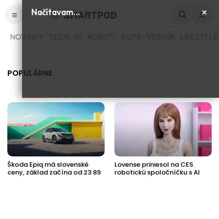
×
Načítavam…
NOVINKY
TECH
AI
ROBOTI
AUTÁ
VESMÍR
LIFESTYLE
POPULÁRNE
Škoda Epiq má slovenské
Lovense priniesol na CES
ceny, základ začína od 23 89
robotickú spoločníčku s AI