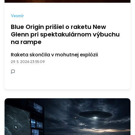
Vesmír
Blue Origin prišiel o raketu New
Glenn pri spektakulárnom výbuchu
na rampe
Raketa skončila v mohutnej explózii
29. 5. 2026 23:55:09