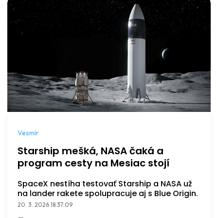
Vesmír
Starship mešká, NASA čaká a
program cesty na Mesiac stojí
SpaceX nestíha testovať Starship a NASA už
na lander rakete spolupracuje aj s Blue Origin.
20. 3. 2026 18:37:09