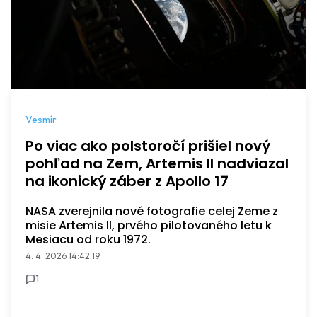
Vesmír
Po viac ako polstoročí prišiel nový
pohľad na Zem, Artemis II nadviazal
na ikonický záber z Apollo 17
NASA zverejnila nové fotografie celej Zeme z
misie Artemis II, prvého pilotovaného letu k
Mesiacu od roku 1972.
4. 4. 2026 14:42:19
1