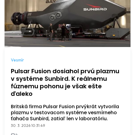
Vesmír
Pulsar Fusion dosiahol prvú plazmu
v systéme Sunbird. K reálnemu
fúznemu pohonu je však ešte
ďaleko
Britská firma Pulsar Fusion prvýkrát vytvorila
plazmu v testovacom systéme vesmírneho
ťahača Sunbird, zatiaľ len v laboratóriu.
30. 3. 2026 10:31:49