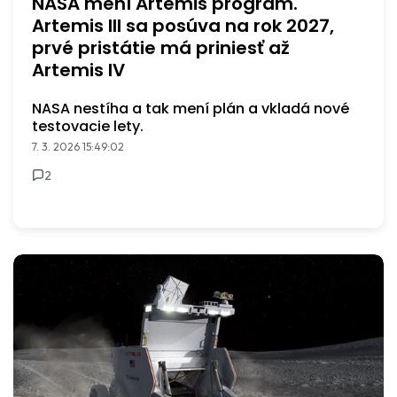
NASA mení Artemis program.
Artemis III sa posúva na rok 2027,
prvé pristátie má priniesť až
Artemis IV
NASA nestíha a tak mení plán a vkladá nové
testovacie lety.
7. 3. 2026 15:49:02
2