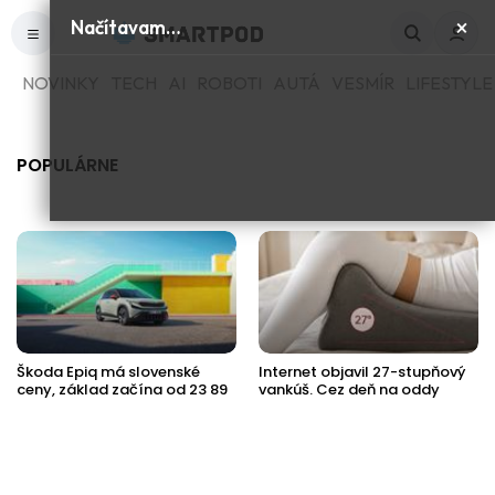
×
Načítavam…
NOVINKY
TECH
AI
ROBOTI
AUTÁ
VESMÍR
LIFESTYLE
POPULÁRNE
Škoda Epiq má slovenské
Internet objavil 27-stupňový
ceny, základ začína od 23 89
vankúš. Cez deň na oddy