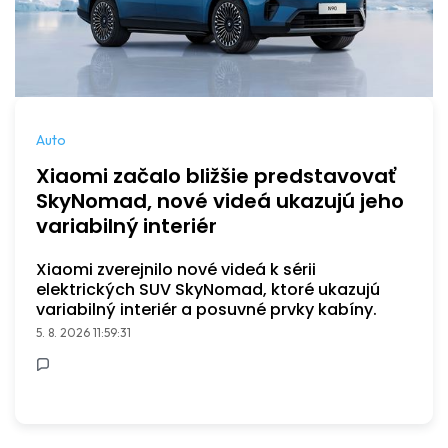
Auto
Xiaomi začalo bližšie predstavovať
SkyNomad, nové videá ukazujú jeho
variabilný interiér
Xiaomi zverejnilo nové videá k sérii
elektrických SUV SkyNomad, ktoré ukazujú
variabilný interiér a posuvné prvky kabíny.
5. 8. 2026 11:59:31