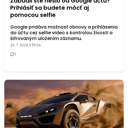
Zabudli ste heslo od Google účtu?
Prihlásiť sa budete môcť aj
pomocou selfie
Google pridáva možnosť obnovy a prihlásenia
do účtu cez selfie video s kontrolou živosti a
šifrovaným uložením záznamu.
24. 7. 2026 9:39:24
1