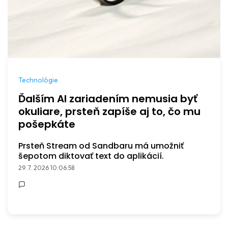
Technológie
Ďalším AI zariadením nemusia byť
okuliare, prsteň zapíše aj to, čo mu
pošepkáte
Prsteň Stream od Sandbaru má umožniť
šepotom diktovať text do aplikácií.
29. 7. 2026 10:06:58