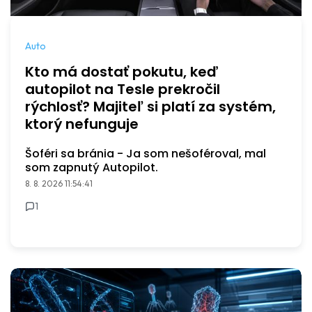
Auto
Kto má dostať pokutu, keď
autopilot na Tesle prekročil
rýchlosť? Majiteľ si platí za systém,
ktorý nefunguje
Šoféri sa bránia - Ja som nešoféroval, mal
som zapnutý Autopilot.
8. 8. 2026 11:54:41
1