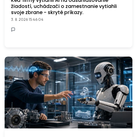
Keď firmy vytiahli AI na odsúhlasovanie
žiadostí, uchádzači o zamestnanie vytiahli
svoje zbrane - skryté príkazy.
3. 8. 2026 15:46:04