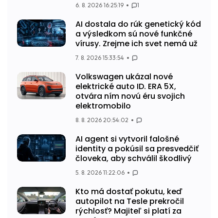
6. 8. 2026 16:25:19
1
AI dostala do rúk genetický kód
a výsledkom sú nové funkčné
vírusy. Zrejme ich svet nemá už
7. 8. 2026 15:33:54
Volkswagen ukázal nové
elektrické auto ID. ERA 5X,
otvára ním novú éru svojich
elektromobilo
8. 8. 2026 20:54:02
AI agent si vytvoril falošné
identity a pokúsil sa presvedčiť
človeka, aby schválil škodlivý
5. 8. 2026 11:22:06
Kto má dostať pokutu, keď
autopilot na Tesle prekročil
rýchlosť? Majiteľ si platí za