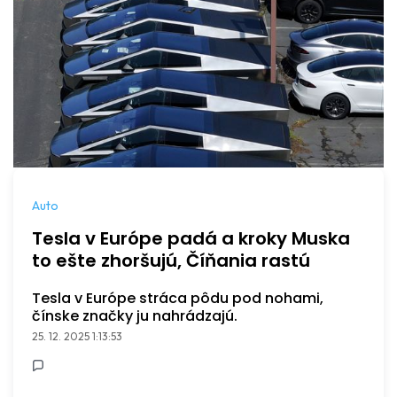
Auto
Tesla v Európe padá a kroky Muska
to ešte zhoršujú, Číňania rastú
Tesla v Európe stráca pôdu pod nohami,
čínske značky ju nahrádzajú.
25. 12. 2025 1:13:53