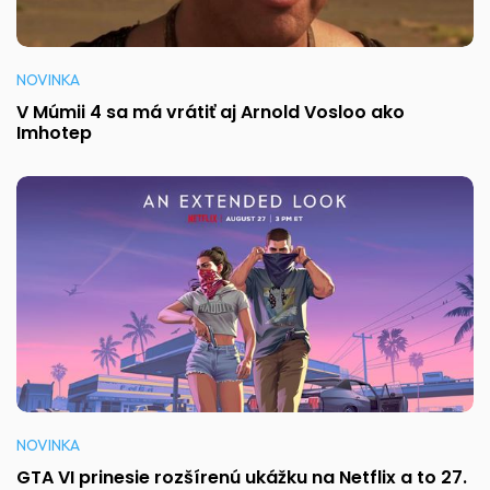
NOVINKA
V Múmii 4 sa má vrátiť aj Arnold Vosloo ako
Imhotep
NOVINKA
GTA VI prinesie rozšírenú ukážku na Netflix a to 27.