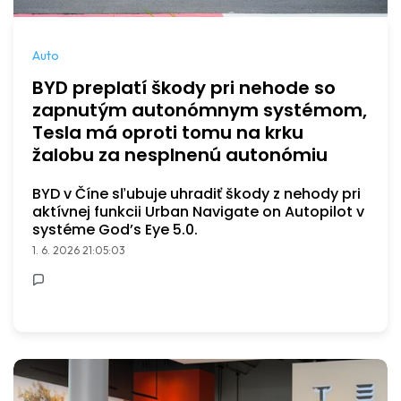
Auto
BYD preplatí škody pri nehode so
zapnutým autonómnym systémom,
Tesla má oproti tomu na krku
žalobu za nesplnenú autonómiu
BYD v Číne sľubuje uhradiť škody z nehody pri
aktívnej funkcii Urban Navigate on Autopilot v
systéme God’s Eye 5.0.
1. 6. 2026 21:05:03