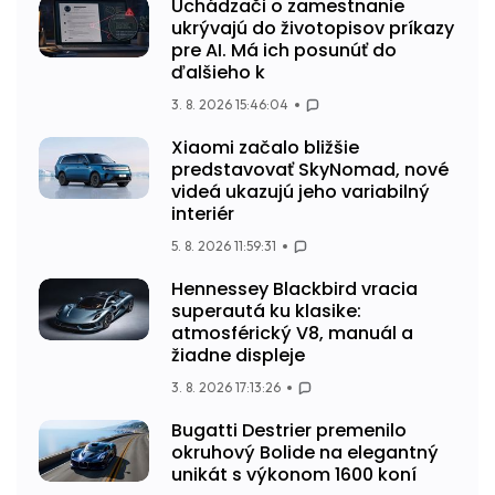
Uchádzači o zamestnanie
ukrývajú do životopisov príkazy
pre AI. Má ich posunúť do
ďalšieho k
3. 8. 2026 15:46:04
Xiaomi začalo bližšie
predstavovať SkyNomad, nové
videá ukazujú jeho variabilný
interiér
5. 8. 2026 11:59:31
Hennessey Blackbird vracia
superautá ku klasike:
atmosférický V8, manuál a
žiadne displeje
3. 8. 2026 17:13:26
Bugatti Destrier premenilo
okruhový Bolide na elegantný
unikát s výkonom 1600 koní