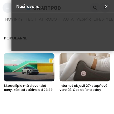
×
Načítavam…
NOVINKY
TECH
AI
ROBOTI
AUTÁ
VESMÍR
LIFESTYLE
POPULÁRNE
Škoda Epiq má slovenské
Internet objavil 27-stupňový
ceny, základ začína od 23 89
vankúš. Cez deň na oddy