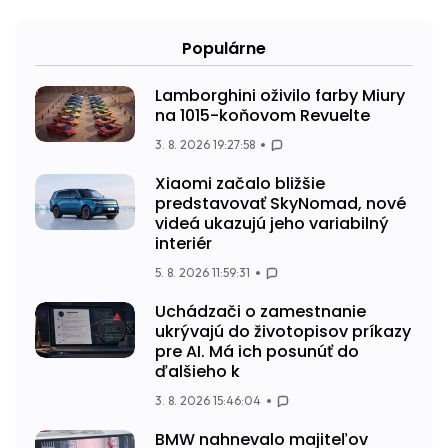
Populárne
Lamborghini oživilo farby Miury
na 1015-koňovom Revuelte
3. 8. 2026 19:27:58
Xiaomi začalo bližšie
predstavovať SkyNomad, nové
videá ukazujú jeho variabilný
interiér
5. 8. 2026 11:59:31
Uchádzači o zamestnanie
ukrývajú do životopisov príkazy
pre AI. Má ich posunúť do
ďalšieho k
3. 8. 2026 15:46:04
BMW nahnevalo majiteľov