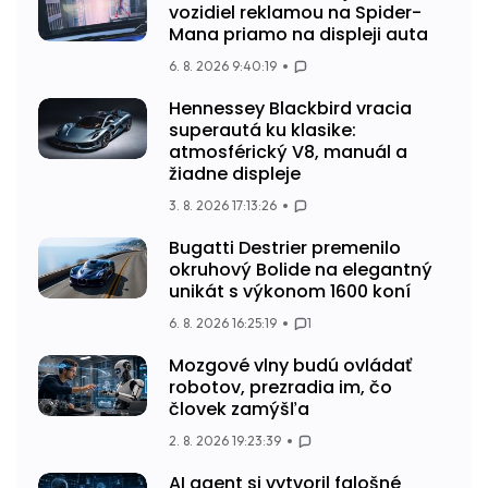
vozidiel reklamou na Spider-
Mana priamo na displeji auta
6. 8. 2026 9:40:19
Hennessey Blackbird vracia
superautá ku klasike:
atmosférický V8, manuál a
žiadne displeje
3. 8. 2026 17:13:26
Bugatti Destrier premenilo
okruhový Bolide na elegantný
unikát s výkonom 1600 koní
6. 8. 2026 16:25:19
1
Mozgové vlny budú ovládať
robotov, prezradia im, čo
človek zamýšľa
2. 8. 2026 19:23:39
AI agent si vytvoril falošné