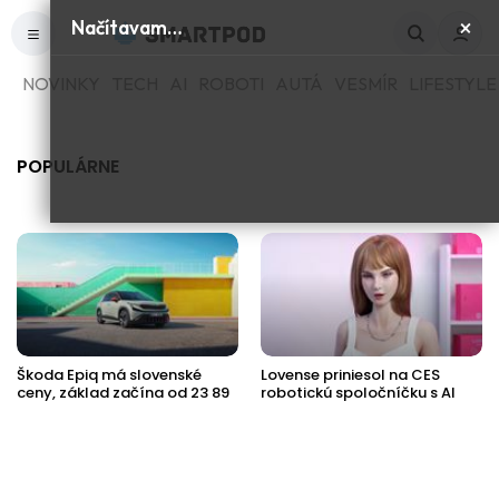
×
Načítavam…
NOVINKY
TECH
AI
ROBOTI
AUTÁ
VESMÍR
LIFESTYLE
POPULÁRNE
Škoda Epiq má slovenské
Lovense priniesol na CES
ceny, základ začína od 23 89
robotickú spoločníčku s AI