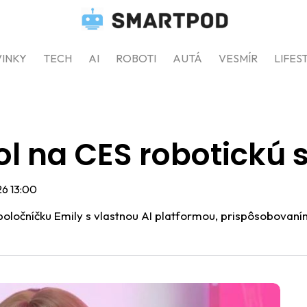
INKY
TECH
AI
ROBOTI
AUTÁ
VESMÍR
LIFES
ol na CES robotickú 
26 13:00
oločníčku Emily s vlastnou AI platformou, prispôsobovan