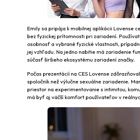
Emily sa pripája k mobilnej aplikácii Lovense c
bez fyzickej prítomnosti pri zariadení. Použív
osobnosť a vybrané fyzické vlastnosti, prípad
jej vzhľadu. Na jedno nabitie má zariadenie fu
súčasť širšieho ekosystému zariadení značky.
Počas prezentácií na CES Lovense zdôrazňoval
spoločník než výlučne sexuálne zariadenie. Mar
priestor na experimentovanie s intimitou, ko
má byť aj väčší komfort používateľov v reálnyc