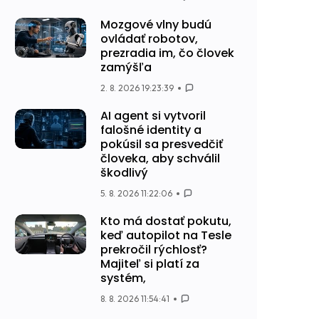
Mozgové vlny budú
ovládať robotov,
prezradia im, čo človek
zamýšľa
2. 8. 2026 19:23:39
AI agent si vytvoril
falošné identity a
pokúsil sa presvedčiť
človeka, aby schválil
škodlivý
5. 8. 2026 11:22:06
Kto má dostať pokutu,
keď autopilot na Tesle
prekročil rýchlosť?
Majiteľ si platí za
systém,
8. 8. 2026 11:54:41