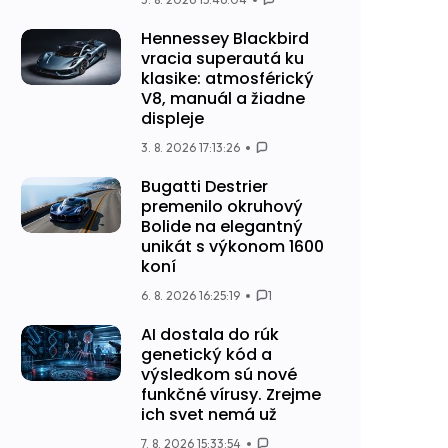
Hennessey Blackbird
vracia superautá ku
klasike: atmosférický
V8, manuál a žiadne
displeje
3. 8. 2026 17:13:26
Bugatti Destrier
premenilo okruhový
Bolide na elegantný
unikát s výkonom 1600
koní
6. 8. 2026 16:25:19
1
AI dostala do rúk
genetický kód a
výsledkom sú nové
funkčné vírusy. Zrejme
ich svet nemá už
7. 8. 2026 15:33:54