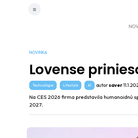
NOV
NOVINKA
Lovense prinies
autor
saver
11.1.20
Technológie
Lifestyle
AI
Na CES 2026 firma predstavila humanoidnú sp
2027.