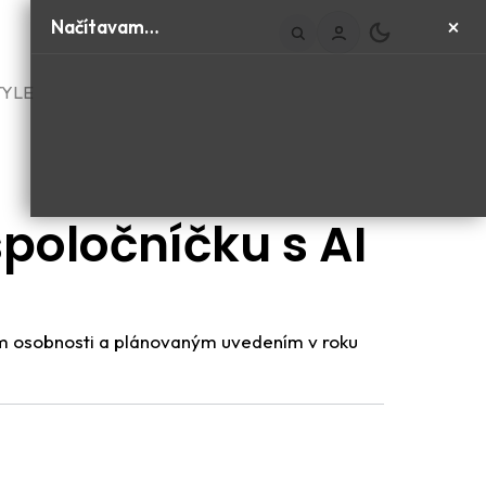
×
Načítavam…
TYLE
spoločníčku s AI
ím osobnosti a plánovaným uvedením v roku