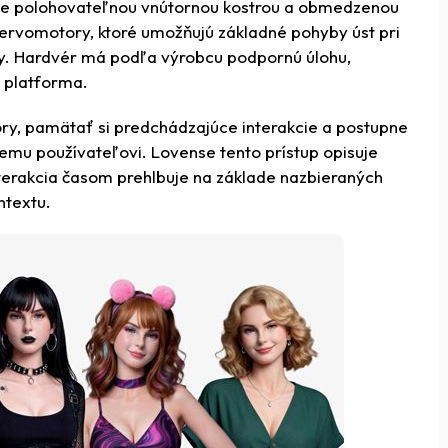
 plne polohovateľnou vnútornou kostrou a obmedzenou
servomotory, ktoré umožňujú základné pohyby úst pri
y. Hardvér má podľa výrobcu podpornú úlohu,
 platforma.
ory, pamätať si predchádzajúce interakcie a postupne
emu používateľovi. Lovense tento prístup opisuje
terakcia časom prehlbuje na základe nazbieraných
ntextu.