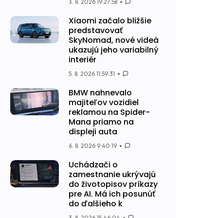
3. 8. 2026 19:27:58
Xiaomi začalo bližšie
predstavovať
SkyNomad, nové videá
ukazujú jeho variabilný
interiér
5. 8. 2026 11:59:31
BMW nahnevalo
majiteľov vozidiel
reklamou na Spider-
Mana priamo na
displeji auta
6. 8. 2026 9:40:19
Uchádzači o
zamestnanie ukrývajú
do životopisov príkazy
pre AI. Má ich posunúť
do ďalšieho k
3. 8. 2026 15:46:04