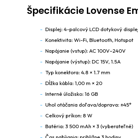
Špecifikácie Lovense Em
Displej: 4-palcový LCD dotykový disple
Konektivita: Wi-Fi, Bluetooth, Hotspot
Napájanie (vstup): AC 100V–240V
Napájanie (výstup): DC 15V, 1.5A
Typ konektora: 4.8 × 1.7 mm
Dĺžka kábla: 1,00 m × 20
Interné úložisko: 16 GB
Uhol otáčania doľava/doprava: ±45°
Celkový príkon: 8 W
Batéria: 3 500 mAh × 3 (vyberateľné)
Čas nabíjania: približne 3 hodiny