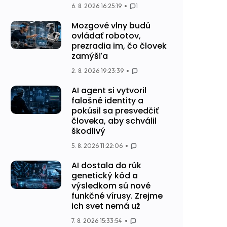
6. 8. 2026 16:25:19
1
Mozgové vlny budú
ovládať robotov,
prezradia im, čo človek
zamýšľa
2. 8. 2026 19:23:39
AI agent si vytvoril
falošné identity a
pokúsil sa presvedčiť
človeka, aby schválil
škodlivý
5. 8. 2026 11:22:06
AI dostala do rúk
genetický kód a
výsledkom sú nové
funkčné vírusy. Zrejme
ich svet nemá už
7. 8. 2026 15:33:54