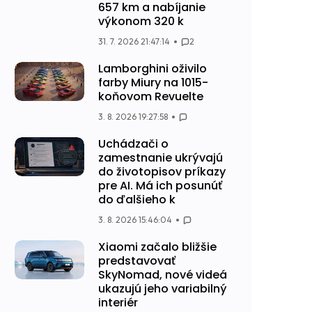
657 km a nabíjanie
výkonom 320 k
31. 7. 2026 21:47:14
2
Lamborghini oživilo
farby Miury na 1015-
koňovom Revuelte
3. 8. 2026 19:27:58
Uchádzači o
zamestnanie ukrývajú
do životopisov príkazy
pre AI. Má ich posunúť
do ďalšieho k
3. 8. 2026 15:46:04
Xiaomi začalo bližšie
predstavovať
SkyNomad, nové videá
ukazujú jeho variabilný
interiér