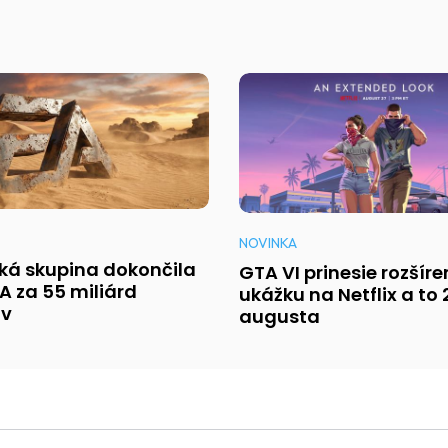
NOVINKA
ká skupina dokončila
GTA VI prinesie rozšír
A za 55 miliárd
ukážku na Netflix a to 
ov
augusta