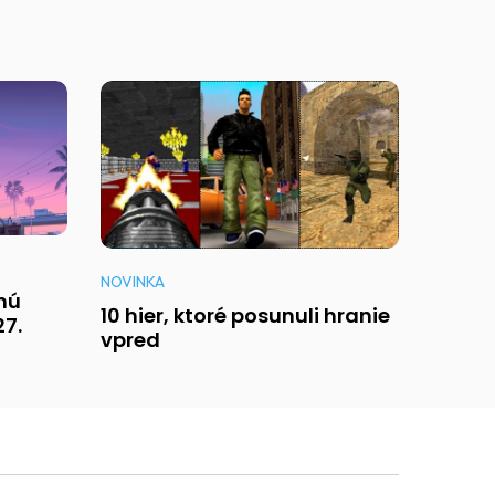
NOVINKA
enú
10 hier, ktoré posunuli hranie
27.
vpred