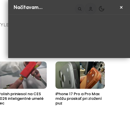
×
Načítavam…
TYLE
Polish priniesol na CES
iPhone 17 Pro a Pro Max
Príde ďa
026 inteligentné umelé
môžu praskať pri zložení
Jaguaru
ec
puz