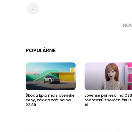
NOV
POPULÁRNE
aca z
Škoda Epiq má slovenské
Lovense priniesol na CES
ceny, základ začína od
robotickú spoločníčku s
23 89
AI