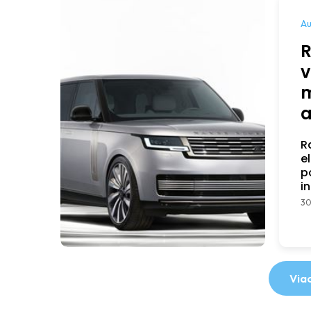
Au
R
v
m
a
R
e
p
in
30