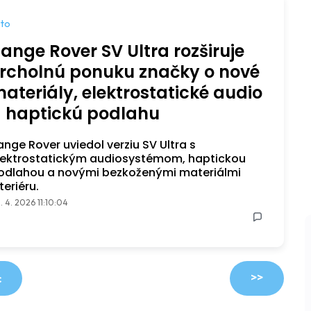
to
ange Rover SV Ultra rozširuje
rcholnú ponuku značky o nové
ateriály, elektrostatické audio
 haptickú podlahu
ange Rover uviedol verziu SV Ultra s
lektrostatickým audiosystémom, haptickou
odlahou a novými bezkoženými materiálmi
teriéru.
. 4. 2026 11:10:04
>>