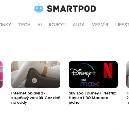
INKY
TECH
AI
ROBOTI
AUTÁ
VESMÍR
LIFES
Internet objavil 27-
Sky spojí Disney+, Netflix,
i
stupňový vankúš. Cez deň
Hayu a HBO Max pod
2
na oddy
jedno
n