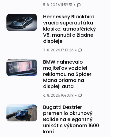
5. 8. 2026 11:59:31
Hennessey Blackbird
vracia superautá ku
klasike: atmosférický
V8, manuál a žiadne
displeje
3. 8. 2026 17:13:26
BMW nahnevalo
majiteľov vozidiel
reklamou na Spider-
Mana priamo na
displeji auta
6. 8. 2026 9:40:19
Bugatti Destrier
premenilo okruhový
Bolide na elegantný
unikát s výkonom 1600
koní