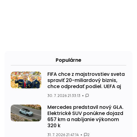
Populárne
FIFA chce z majstrovstiev sveta
spraviť 20-miliardový biznis,
chce odpredať podiel. UEFA aj
30. 7. 2026 21:33:13
Mercedes predstavil nový GLA.
Elektrické SUV ponúkne dojazd
657 km a nabíjanie výkonom
320 k
31. 7. 2026 21:47:14
2