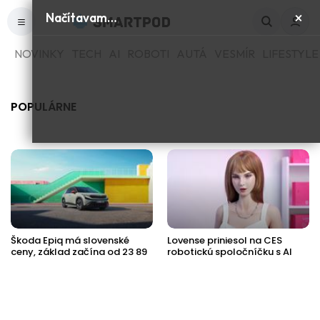
×
Načítavam…
NOVINKY
TECH
AI
ROBOTI
AUTÁ
VESMÍR
LIFESTYLE
POPULÁRNE
Škoda Epiq má slovenské
Lovense priniesol na CES
ceny, základ začína od 23 89
robotickú spoločníčku s AI