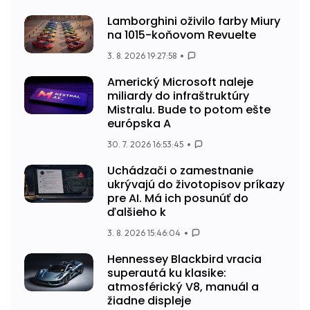
Lamborghini oživilo farby Miury
na 1015-koňovom Revuelte
3. 8. 2026 19:27:58
Americký Microsoft naleje
miliardy do infraštruktúry
Mistralu. Bude to potom ešte
európska A
30. 7. 2026 16:53:45
Uchádzači o zamestnanie
ukrývajú do životopisov príkazy
pre AI. Má ich posunúť do
ďalšieho k
3. 8. 2026 15:46:04
Hennessey Blackbird vracia
superautá ku klasike:
atmosférický V8, manuál a
žiadne displeje