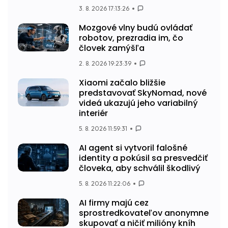
3. 8. 2026 17:13:26
Mozgové vlny budú ovládať
robotov, prezradia im, čo
človek zamýšľa
2. 8. 2026 19:23:39
Xiaomi začalo bližšie
predstavovať SkyNomad, nové
videá ukazujú jeho variabilný
interiér
5. 8. 2026 11:59:31
AI agent si vytvoril falošné
identity a pokúsil sa presvedčiť
človeka, aby schválil škodlivý
5. 8. 2026 11:22:06
AI firmy majú cez
sprostredkovateľov anonymne
skupovať a ničiť milióny kníh