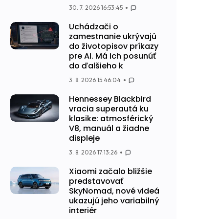
30. 7. 2026 16:53:45
Uchádzači o
zamestnanie ukrývajú
do životopisov príkazy
pre AI. Má ich posunúť
do ďalšieho k
3. 8. 2026 15:46:04
Hennessey Blackbird
vracia superautá ku
klasike: atmosférický
V8, manuál a žiadne
displeje
3. 8. 2026 17:13:26
Xiaomi začalo bližšie
predstavovať
SkyNomad, nové videá
ukazujú jeho variabilný
interiér