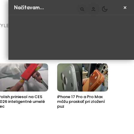
×
Načítavam…
TYLE
Polish priniesol na CES
iPhone 17 Pro a Pro Max
Príde ďa
026 inteligentné umelé
môžu praskať pri zložení
Jaguaru
ec
puz