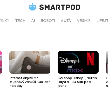
INKY
TECH
AI
ROBOTI
AUTÁ
VESMÍR
LIFES
Internet objavil 27-
Sky spojí Disney+, Netflix,
i
stupňový vankúš. Cez deň
Hayu a HBO Max pod
2
na oddy
jedno
n