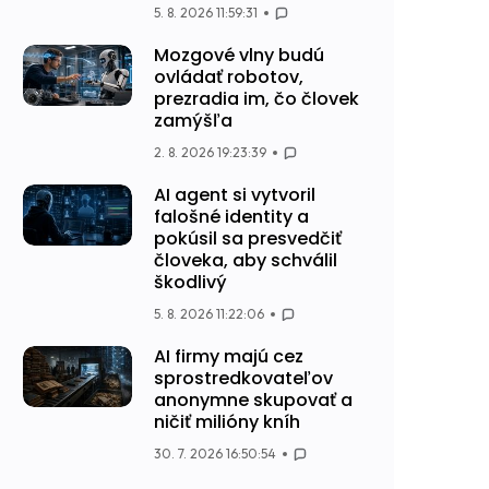
5. 8. 2026 11:59:31
Mozgové vlny budú
ovládať robotov,
prezradia im, čo človek
zamýšľa
2. 8. 2026 19:23:39
AI agent si vytvoril
falošné identity a
pokúsil sa presvedčiť
človeka, aby schválil
škodlivý
5. 8. 2026 11:22:06
AI firmy majú cez
sprostredkovateľov
anonymne skupovať a
ničiť milióny kníh
30. 7. 2026 16:50:54