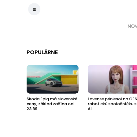
NOV
POPULÁRNE
aca z
Škoda Epiq má slovenské
Lovense priniesol na CES
ceny, základ začína od
robotickú spoločníčku s
23 89
AI