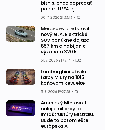
biznis, chce odpredať
podiel. UEFA aj
30. 7. 2026 21:33:13
Mercedes predstavil
nový GLA. Elektrické
SUV ponúkne dojazd
657 km a nabíjanie
výkonom 320 k
31. 7. 2026 21:47:14
2
Lamborghini oživilo
farby Miury na 1015-
koňovom Revuelte
3. 8. 2026 19:27:58
Americký Microsoft
naleje miliardy do
infraštruktúry Mistralu.
Bude to potom ešte
európska A