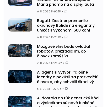
Mana priamo na displeji auta
6. 8. 2026 9:40:19
Bugatti Destrier premenilo
okruhový Bolide na elegantný
unikát s výkonom 1600 koní
6. 8. 2026 16:25:19
1
Mozgové vlny budú ovládať
robotov, prezradia im, čo
človek zamýšľa
2. 8. 2026 19:23:39
AI agent si vytvoril falošné
identity a pokúsil sa presvedčiť
človeka, aby schválil škodlivý
5. 8. 2026 11:22:06
AI dostala do rúk genetický kód
a výsledkom sú nové funkčné