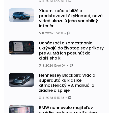
3. 8. 2026 19:27:58
Xiaomi začalo bližšie
predstavovať SkyNomad, nové
videá ukazujú jeho variabilný
interiér
5. 8. 2026 11:59:31
Uchádzači o zamestnanie
ukrývajú do životopisov príkazy
pre AI. Má ich posunúť do
ďalšieho k
3. 8. 2026 15:46:04
Hennessey Blackbird vracia
superautá ku klasike:
atmosférický V8, manuál a
žiadne displeje
3. 8. 2026 17:13:26
BMW nahnevalo majiteľov
vozidiel reklamou na Spider-