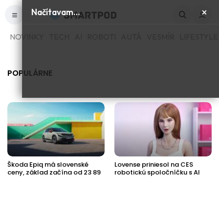
×
Načítavam…
NOVINKY
TECH
AI
ROBOTI
AUTÁ
VESMÍR
LIFESTYLE
POPULÁRNE
Škoda Epiq má slovenské
Lovense priniesol na CES
ceny, základ začína od 23 89
robotickú spoločníčku s AI