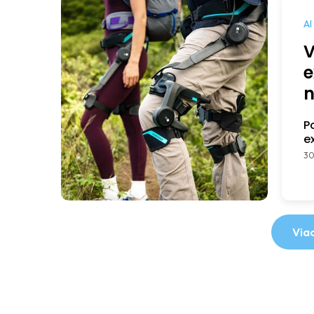
AI
V
e
n
P
e
30