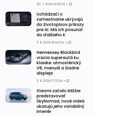
30. 7. 2026 16:53:45
Uchádzači o
zamestnanie ukrývajú
do životopisov príkazy
pre AI. Má ich posunúť
do ďalšieho k
3. 8. 2026 15:46:04
Hennessey Blackbird
vracia superautá ku
klasike: atmosférický
V8, manuál a žiadne
displeje
3. 8. 2026 17:13:26
Xiaomi začalo bližšie
predstavovať
SkyNomad, nové videá
ukazujú jeho variabilný
interiér