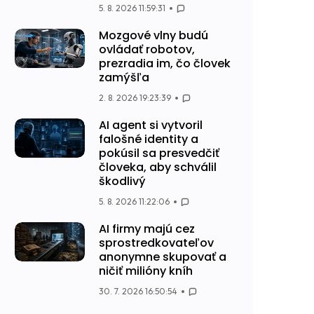
5. 8. 2026 11:59:31
Mozgové vlny budú
ovládať robotov,
prezradia im, čo človek
zamýšľa
2. 8. 2026 19:23:39
AI agent si vytvoril
falošné identity a
pokúsil sa presvedčiť
človeka, aby schválil
škodlivý
5. 8. 2026 11:22:06
AI firmy majú cez
sprostredkovateľov
anonymne skupovať a
ničiť milióny kníh
30. 7. 2026 16:50:54