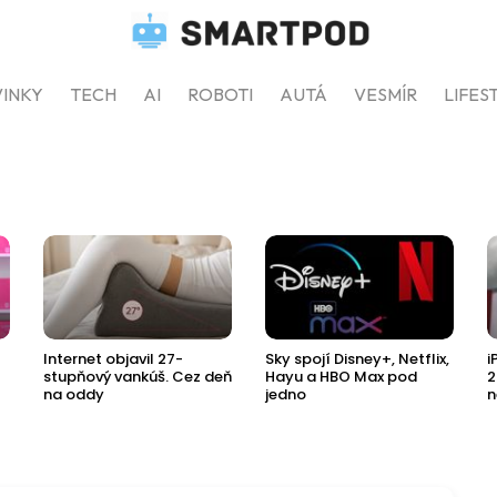
INKY
TECH
AI
ROBOTI
AUTÁ
VESMÍR
LIFES
Internet objavil 27-
Sky spojí Disney+, Netflix,
i
stupňový vankúš. Cez deň
Hayu a HBO Max pod
2
na oddy
jedno
n