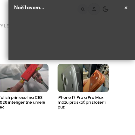
×
Načítavam…
TYLE
Polish priniesol na CES
iPhone 17 Pro a Pro Max
Príde ďa
026 inteligentné umelé
môžu praskať pri zložení
Jaguaru
ec
puz