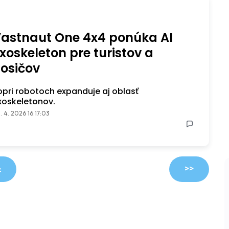
astnaut One 4x4 ponúka AI
xoskeleton pre turistov a
osičov
opri robotoch expanduje aj oblasť
xoskeletonov.
. 4. 2026 16:17:03
>>