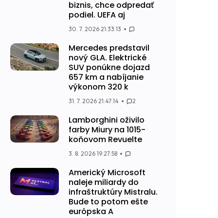
biznis, chce odpredať
podiel. UEFA aj
30. 7. 2026 21:33:13
Mercedes predstavil
nový GLA. Elektrické
SUV ponúkne dojazd
657 km a nabíjanie
výkonom 320 k
31. 7. 2026 21:47:14
2
Lamborghini oživilo
farby Miury na 1015-
koňovom Revuelte
3. 8. 2026 19:27:58
Americký Microsoft
naleje miliardy do
infraštruktúry Mistralu.
Bude to potom ešte
európska A