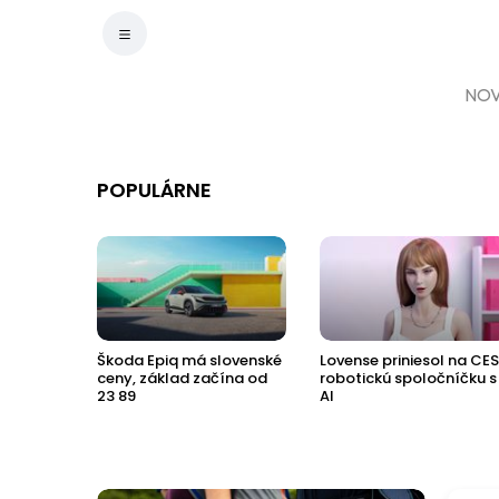
NOV
POPULÁRNE
aca z
Škoda Epiq má slovenské
Lovense priniesol na CES
ceny, základ začína od
robotickú spoločníčku s
23 89
AI