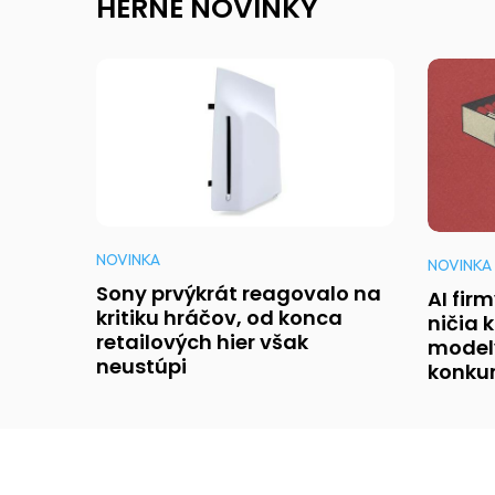
HERNÉ NOVINKY
NOVINKA
NOVINKA
Sony prvýkrát reagovalo na
AI fir
kritiku hráčov, od konca
ničia 
retailových hier však
modely
neustúpi
konku