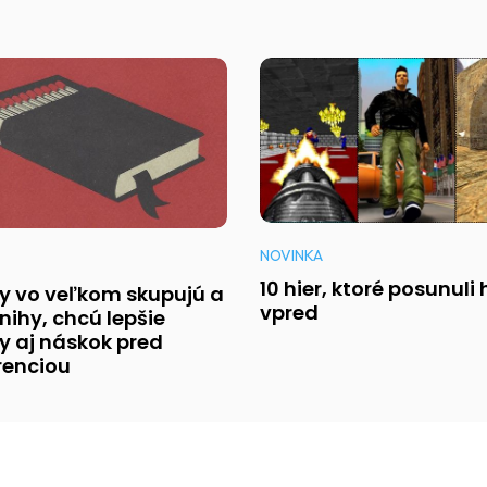
NOVINKA
10 hier, ktoré posunuli
my vo veľkom skupujú a
vpred
knihy, chcú lepšie
 aj náskok pred
renciou