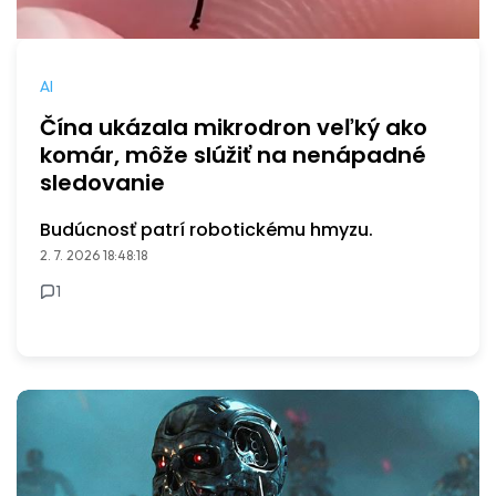
AI
Čína ukázala mikrodron veľký ako
komár, môže slúžiť na nenápadné
sledovanie
Budúcnosť patrí robotickému hmyzu.
2. 7. 2026 18:48:18
1