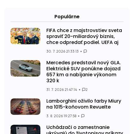
Populárne
FIFA chce z majstrovstiev sveta
spraviť 20-miliardový biznis,
chce odpredať podiel. UEFA aj
30. 7. 2026 21:33:13
Mercedes predstavil nový GLA.
Elektrické SUV ponúkne dojazd
657 km a nabíjanie výkonom
320 k
31. 7. 2026 21:47:14
2
Lamborghini oživilo farby Miury
na 1015-koňovom Revuelte
3. 8. 2026 19:27:58
Uchádzači o zamestnanie
ukrývajú do životopisov príkazy