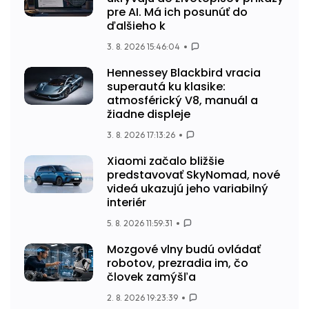
pre AI. Má ich posunúť do
ďalšieho k
3. 8. 2026 15:46:04
Hennessey Blackbird vracia
superautá ku klasike:
atmosférický V8, manuál a
žiadne displeje
3. 8. 2026 17:13:26
Xiaomi začalo bližšie
predstavovať SkyNomad, nové
videá ukazujú jeho variabilný
interiér
5. 8. 2026 11:59:31
Mozgové vlny budú ovládať
robotov, prezradia im, čo
človek zamýšľa
2. 8. 2026 19:23:39