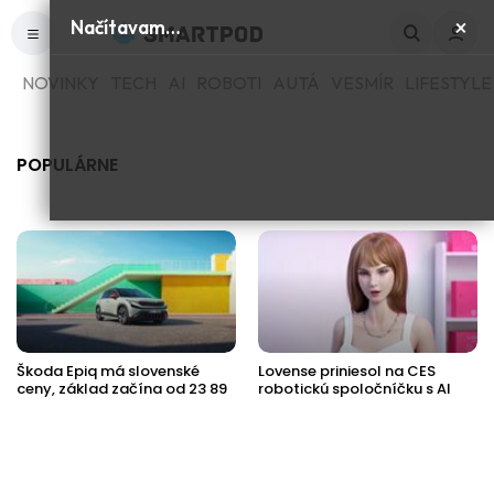
×
Načítavam…
NOVINKY
TECH
AI
ROBOTI
AUTÁ
VESMÍR
LIFESTYLE
POPULÁRNE
Škoda Epiq má slovenské
Lovense priniesol na CES
ceny, základ začína od 23 89
robotickú spoločníčku s AI