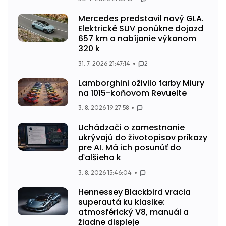
Mercedes predstavil nový GLA.
Elektrické SUV ponúkne dojazd
657 km a nabíjanie výkonom
320 k
31. 7. 2026 21:47:14
2
Lamborghini oživilo farby Miury
na 1015-koňovom Revuelte
3. 8. 2026 19:27:58
Uchádzači o zamestnanie
ukrývajú do životopisov príkazy
pre AI. Má ich posunúť do
ďalšieho k
3. 8. 2026 15:46:04
Hennessey Blackbird vracia
superautá ku klasike:
atmosférický V8, manuál a
žiadne displeje