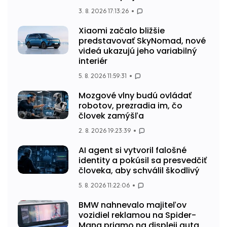
3. 8. 2026 17:13:26
Xiaomi začalo bližšie
predstavovať SkyNomad, nové
videá ukazujú jeho variabilný
interiér
5. 8. 2026 11:59:31
Mozgové vlny budú ovládať
robotov, prezradia im, čo
človek zamýšľa
2. 8. 2026 19:23:39
AI agent si vytvoril falošné
identity a pokúsil sa presvedčiť
človeka, aby schválil škodlivý
5. 8. 2026 11:22:06
BMW nahnevalo majiteľov
vozidiel reklamou na Spider-
Mana priamo na displeji auta