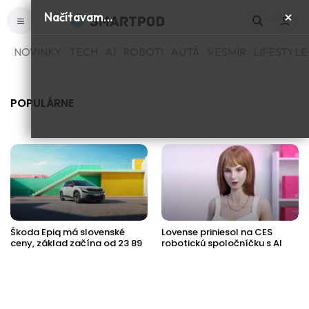
×
Načítavam…
NOVINKY
TECH
AI
ROBOTI
AUTÁ
VESMÍR
LIFESTYLE
POPULÁRNE
Škoda Epiq má slovenské
Lovense priniesol na CES
ceny, základ začína od 23 89
robotickú spoločníčku s AI