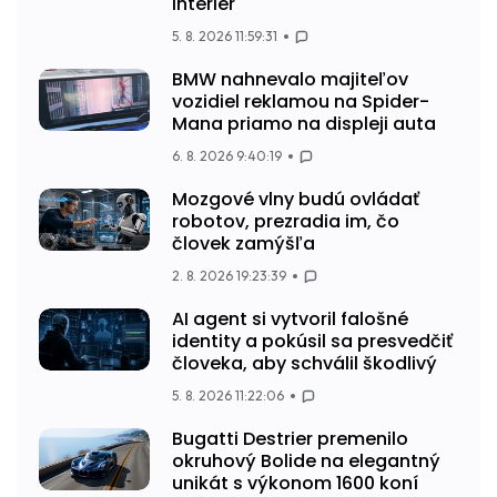
interiér
5. 8. 2026 11:59:31
BMW nahnevalo majiteľov
vozidiel reklamou na Spider-
Mana priamo na displeji auta
6. 8. 2026 9:40:19
Mozgové vlny budú ovládať
robotov, prezradia im, čo
človek zamýšľa
2. 8. 2026 19:23:39
AI agent si vytvoril falošné
identity a pokúsil sa presvedčiť
človeka, aby schválil škodlivý
5. 8. 2026 11:22:06
Bugatti Destrier premenilo
okruhový Bolide na elegantný
unikát s výkonom 1600 koní