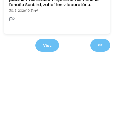
ťahača Sunbird, zatiaľ len v laboratóriu.
30. 3. 2026 10:31:49
2
>>