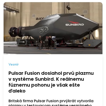
Vesmír
Pulsar Fusion dosiahol prvú plazmu
v systéme Sunbird. K reálnemu
fúznemu pohonu je však ešte
ďaleko
Britská firma Pulsar Fusion prvýkrát vytvorila
plazmu v testovacom systéme vesmírneho