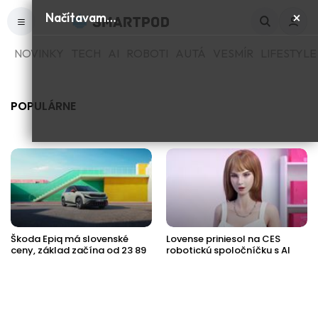
×
Načítavam…
NOVINKY
TECH
AI
ROBOTI
AUTÁ
VESMÍR
LIFESTYLE
POPULÁRNE
Škoda Epiq má slovenské
Lovense priniesol na CES
ceny, základ začína od 23 89
robotickú spoločníčku s AI