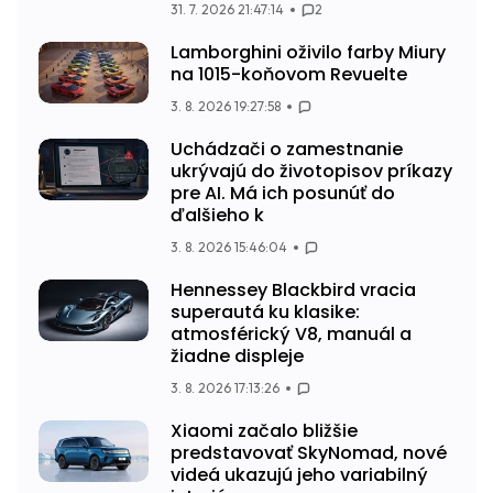
31. 7. 2026 21:47:14
2
Lamborghini oživilo farby Miury
na 1015-koňovom Revuelte
3. 8. 2026 19:27:58
Uchádzači o zamestnanie
ukrývajú do životopisov príkazy
pre AI. Má ich posunúť do
ďalšieho k
3. 8. 2026 15:46:04
Hennessey Blackbird vracia
superautá ku klasike:
atmosférický V8, manuál a
žiadne displeje
3. 8. 2026 17:13:26
Xiaomi začalo bližšie
predstavovať SkyNomad, nové
videá ukazujú jeho variabilný