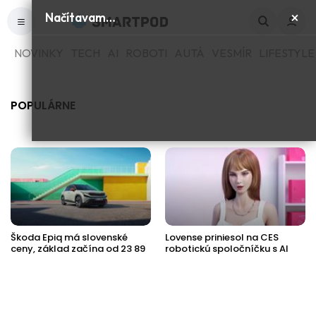
×
Načítavam…
NOVINKY
TECH
AI
ROBOTI
AUTÁ
VESMÍR
LIFESTYLE
POPULÁRNE
Škoda Epiq má slovenské
Lovense priniesol na CES
ceny, základ začína od 23 89
robotickú spoločníčku s AI