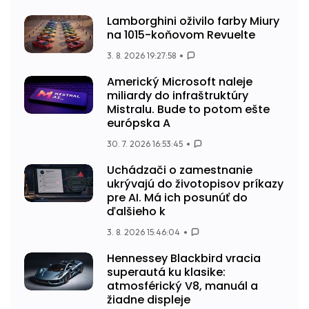
Lamborghini oživilo farby Miury
na 1015-koňovom Revuelte
3. 8. 2026 19:27:58
Americký Microsoft naleje
miliardy do infraštruktúry
Mistralu. Bude to potom ešte
európska A
30. 7. 2026 16:53:45
Uchádzači o zamestnanie
ukrývajú do životopisov príkazy
pre AI. Má ich posunúť do
ďalšieho k
3. 8. 2026 15:46:04
Hennessey Blackbird vracia
superautá ku klasike:
atmosférický V8, manuál a
žiadne displeje