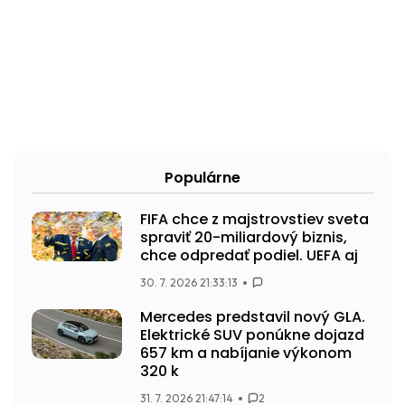
Populárne
FIFA chce z majstrovstiev sveta
spraviť 20-miliardový biznis,
chce odpredať podiel. UEFA aj
30. 7. 2026 21:33:13
Mercedes predstavil nový GLA.
Elektrické SUV ponúkne dojazd
657 km a nabíjanie výkonom
320 k
31. 7. 2026 21:47:14
2