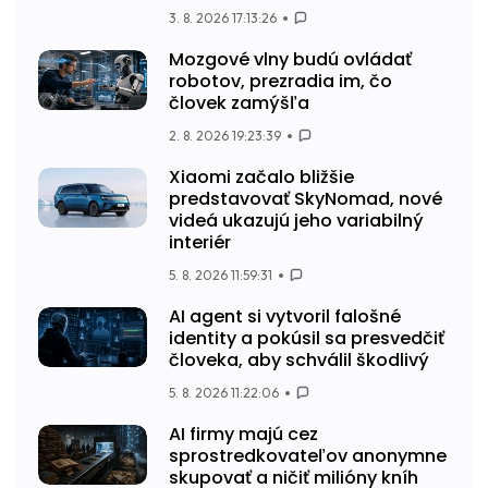
3. 8. 2026 17:13:26
Mozgové vlny budú ovládať
robotov, prezradia im, čo
človek zamýšľa
2. 8. 2026 19:23:39
Xiaomi začalo bližšie
predstavovať SkyNomad, nové
videá ukazujú jeho variabilný
interiér
5. 8. 2026 11:59:31
AI agent si vytvoril falošné
identity a pokúsil sa presvedčiť
človeka, aby schválil škodlivý
5. 8. 2026 11:22:06
AI firmy majú cez
sprostredkovateľov anonymne
skupovať a ničiť milióny kníh