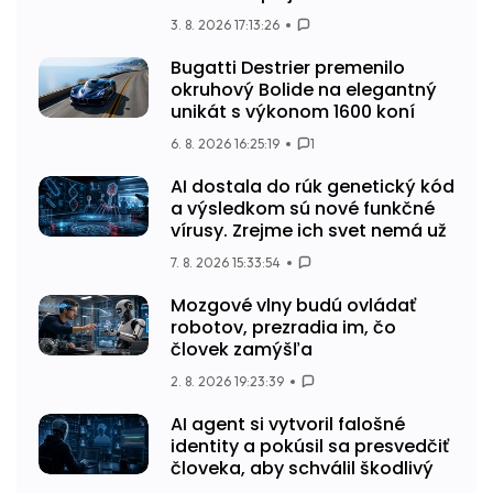
3. 8. 2026 17:13:26
Bugatti Destrier premenilo
okruhový Bolide na elegantný
unikát s výkonom 1600 koní
6. 8. 2026 16:25:19
1
AI dostala do rúk genetický kód
a výsledkom sú nové funkčné
vírusy. Zrejme ich svet nemá už
7. 8. 2026 15:33:54
Mozgové vlny budú ovládať
robotov, prezradia im, čo
človek zamýšľa
2. 8. 2026 19:23:39
AI agent si vytvoril falošné
identity a pokúsil sa presvedčiť
človeka, aby schválil škodlivý