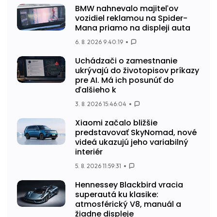
BMW nahnevalo majiteľov
vozidiel reklamou na Spider-
Mana priamo na displeji auta
6. 8. 2026 9:40:19
Uchádzači o zamestnanie
ukrývajú do životopisov príkazy
pre AI. Má ich posunúť do
ďalšieho k
3. 8. 2026 15:46:04
Xiaomi začalo bližšie
predstavovať SkyNomad, nové
videá ukazujú jeho variabilný
interiér
5. 8. 2026 11:59:31
Hennessey Blackbird vracia
superautá ku klasike:
atmosférický V8, manuál a
žiadne displeje