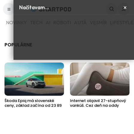
×
Načítavam…
NOVINKY
TECH
AI
ROBOTI
AUTÁ
VESMÍR
LIFESTYLE
POPULÁRNE
Škoda Epiq má slovenské
Internet objavil 27-stupňový
ceny, základ začína od 23 89
vankúš. Cez deň na oddy