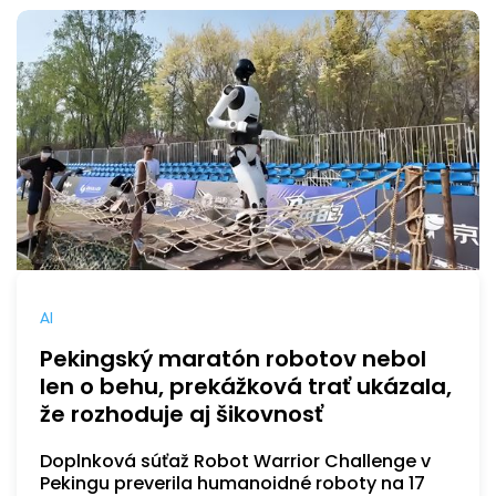
AI
Pekingský maratón robotov nebol
len o behu, prekážková trať ukázala,
že rozhoduje aj šikovnosť
Doplnková súťaž Robot Warrior Challenge v
Pekingu preverila humanoidné roboty na 17