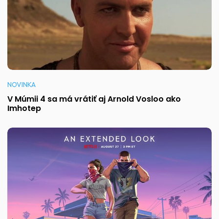
NOVINKA
V Múmii 4 sa má vrátiť aj Arnold Vosloo ako
Imhotep