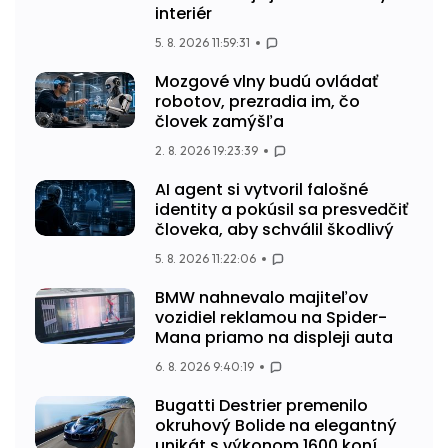
interiér
5. 8. 2026 11:59:31
Mozgové vlny budú ovládať
robotov, prezradia im, čo
človek zamýšľa
2. 8. 2026 19:23:39
AI agent si vytvoril falošné
identity a pokúsil sa presvedčiť
človeka, aby schválil škodlivý
5. 8. 2026 11:22:06
BMW nahnevalo majiteľov
vozidiel reklamou na Spider-
Mana priamo na displeji auta
6. 8. 2026 9:40:19
Bugatti Destrier premenilo
okruhový Bolide na elegantný
unikát s výkonom 1600 koní