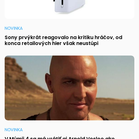
NOVINKA
Sony prvýkrát reagovalo na kritiku hráčov, od
konca retailových hier však neustúpi
NOVINKA
V Múmii 4 sa má vrátiť aj Arnold Vosloo ako