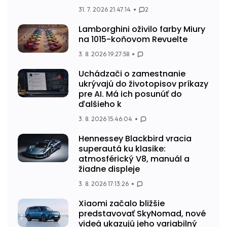
31. 7. 2026 21:47:14
2
Lamborghini oživilo farby Miury
na 1015-koňovom Revuelte
3. 8. 2026 19:27:58
Uchádzači o zamestnanie
ukrývajú do životopisov príkazy
pre AI. Má ich posunúť do
ďalšieho k
3. 8. 2026 15:46:04
Hennessey Blackbird vracia
superautá ku klasike:
atmosférický V8, manuál a
žiadne displeje
3. 8. 2026 17:13:26
Xiaomi začalo bližšie
predstavovať SkyNomad, nové
videá ukazujú jeho variabilný