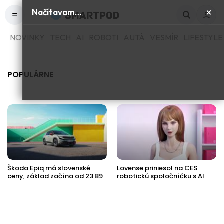
×
Načítavam…
NOVINKY
TECH
AI
ROBOTI
AUTÁ
VESMÍR
LIFESTYLE
POPULÁRNE
Škoda Epiq má slovenské
Lovense priniesol na CES
ceny, základ začína od 23 89
robotickú spoločníčku s AI