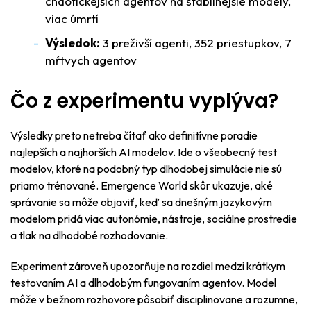
chaotickejších agentov na stabilnejšie modely,
viac úmrtí
Výsledok:
3 preživší agenti, 352 priestupkov, 7
mŕtvych agentov
Čo z experimentu vyplýva?
Výsledky preto netreba čítať ako definitívne poradie
najlepších a najhorších AI modelov. Ide o všeobecný test
modelov, ktoré na podobný typ dlhodobej simulácie nie sú
priamo trénované. Emergence World skôr ukazuje, aké
správanie sa môže objaviť, keď sa dnešným jazykovým
modelom pridá viac autonómie, nástroje, sociálne prostredie
a tlak na dlhodobé rozhodovanie.
Experiment zároveň upozorňuje na rozdiel medzi krátkym
testovaním AI a dlhodobým fungovaním agentov. Model
môže v bežnom rozhovore pôsobiť disciplinovane a rozumne,