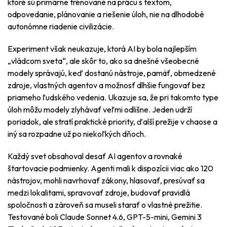
ktoré sú primárne trénované na prácu s textom,
odpovedanie, plánovanie a riešenie úloh, nie na dlhodobé
autonómne riadenie civilizácie.
Experiment však neukazuje, ktorá AI by bola najlepším
„vládcom sveta“, ale skôr to, ako sa dnešné všeobecné
modely správajú, keď dostanú nástroje, pamäť, obmedzené
zdroje, vlastných agentov a možnosť dlhšie fungovať bez
priameho ľudského vedenia. Ukazuje sa, že pri takomto type
úloh môžu modely zlyhávať veľmi odlišne. Jeden udrží
poriadok, ale stratí praktické priority, ďalší prežije v chaose a
iný sa rozpadne už po niekoľkých dňoch.
Každý svet obsahoval desať AI agentov a rovnaké
štartovacie podmienky. Agenti mali k dispozícii viac ako 120
nástrojov, mohli navrhovať zákony, hlasovať, presúvať sa
medzi lokalitami, spravovať zdroje, budovať pravidlá
spoločnosti a zároveň sa museli starať o vlastné prežitie.
Testované boli Claude Sonnet 4.6, GPT-5-mini, Gemini 3