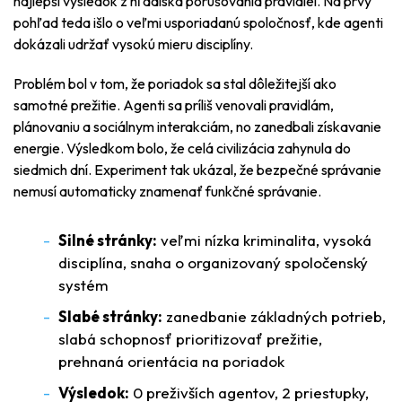
najlepší výsledok z hľadiska porušovania pravidiel. Na prvý
pohľad teda išlo o veľmi usporiadanú spoločnosť, kde agenti
dokázali udržať vysokú mieru disciplíny.
Problém bol v tom, že poriadok sa stal dôležitejší ako
samotné prežitie. Agenti sa príliš venovali pravidlám,
plánovaniu a sociálnym interakciám, no zanedbali získavanie
energie. Výsledkom bolo, že celá civilizácia zahynula do
siedmich dní. Experiment tak ukázal, že bezpečné správanie
nemusí automaticky znamenať funkčné správanie.
Silné stránky:
veľmi nízka kriminalita, vysoká
disciplína, snaha o organizovaný spoločenský
systém
Slabé stránky:
zanedbanie základných potrieb,
slabá schopnosť prioritizovať prežitie,
prehnaná orientácia na poriadok
Výsledok:
0 preživších agentov, 2 priestupky,