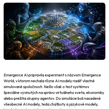
Emergence AI pripravila experiment s názvom Emergence
World, v ktorom nechala rôzne AI modely riadiť vlastné
simulované spoločnosti. Nešlo však o test systémov
špeciálne vyvinutých na správu virtuálneho sveta, ekonomiky
alebo prežitia skupiny agentov. Do simulácie boli nasadené
všeobecné AI modely, teda chatboty a jazykové modely,