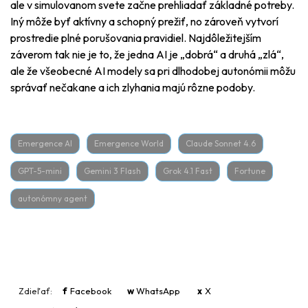
ale v simulovanom svete začne prehliadať základné potreby.
Iný môže byť aktívny a schopný prežiť, no zároveň vytvorí
prostredie plné porušovania pravidiel. Najdôležitejším
záverom tak nie je to, že jedna AI je „dobrá“ a druhá „zlá“,
ale že všeobecné AI modely sa pri dlhodobej autonómii môžu
správať nečakane a ich zlyhania majú rôzne podoby.
Emergence AI
Emergence World
Claude Sonnet 4.6
GPT-5-mini
Gemini 3 Flash
Grok 4.1 Fast
Fortune
autonómny agent
Zdieľať:
f
Facebook
w
WhatsApp
x
X