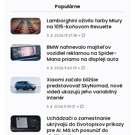
Populárne
Lamborghini oživilo farby Miury
na 1015-koňovom Revuelte
3. 8. 2026 19:27:58
BMW nahnevalo majiteľov
vozidiel reklamou na Spider-
Mana priamo na displeji auta
6. 8. 2026 9:40:19
Xiaomi začalo bližšie
predstavovať SkyNomad, nové
videá ukazujú jeho variabilný
interiér
5. 8. 2026 11:59:31
Uchádzači o zamestnanie
ukrývajú do životopisov príkazy
pre AI. Má ich posunúť do