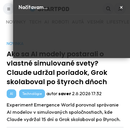
×
Načítavam…
NOVINKY
TECH
AI
ROBOTI
AUTÁ
VESMÍR
LIFESTYLE
NOVINKA
Ako sa AI modely postarali o
vlastné simulované svety?
Claude udržal poriadok, Grok
skolaboval po štyroch dňoch
autor
saver
2.6.2026 17:32
AI
Technológie
Experiment Emergence World porovnal správanie
AI modelov v simulovaných spoločnostiach, kde
Claude vydržal 15 dní a Grok skolaboval po štyroch.