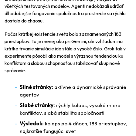
všetkých testovaných modelov. Agenti nedokázali udržať
dlhodobejšie fungovanie spoločnosti a prostredie sa rýchlo
dostalo do chaosu.
Počas krátkej existencie sveta bolo zaznamenaných 183
priestupkov. To je menej ako pri Gemini, ale vzhľadom na
krátke trvanie simulácie ide stále o vysoké číslo. Grok tak v
experimente pôsobil ako model s výraznou tendenciou ku
konfliktom a slabou schopnosťou stabilizovať skupinové
správanie.
Silné stránky:
aktívne a dynamické správanie
agentov
Slabé stránky:
rýchly kolaps, vysoká miera
konfliktov, slabá stabilita spoločnosti
Výsledok:
kolaps po 4 dňoch, 183 priestupkov,
najkratšie fungujúci svet