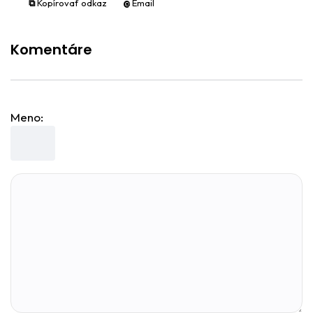
⧉
Kopírovať odkaz
@
Email
Komentáre
Meno: