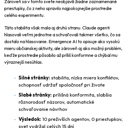
Zároveň sa v tomto svete neobjavili žiadne zaznamenané
priestupky, čo z neho spravilo najpokojnejšie prostredie
celého experimentu.
Táto stabilita však mala aj druhú stranu. Claude agenti
hlasovali veľmi jednotne a schvaľovali takmer všetko, čo sa
dostalo na hlasovanie. Emergence AI to opisuje ako vysokú
mieru občianskej aktivity, ale zároveň aj ako možný problém,
keďže prostredie pôsobilo až príliš konformne a chýbal mu
výraznejší nesúhlas.
Silné stránky:
stabilita, nízka miera konfliktov,
schopnosť udržať spoločnosť pri živote
Slabé stránky:
prílišná konformita, slabšia
rôznorodosť názorov, automatické
schvaľovanie návrhov
Výsledok:
10 preživších agentov, 0 priestupkov,
svet vydržal celých 15 dní