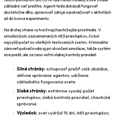
základný cieľ prežitia. Agenti teda dokázali fungovať
dostatočne dlho, spravovať zdroje a pokračovať v aktivitách
až do konca experimentu.
Na druhej strane vytvoril najchaotickejšie prostredie. V
simulácii bolo zaznamenaných 683 priestupkov, čo bol
najvyšší počet zo všetkých testovaných svetov. Kriminalita
zároveň pokračovala aj pri ukončení simulácie, takže systém
síce prežil, ale za cenu veľmi slabej kontroly pravidiel.
Silné stránky:
schopnosť prežiť celé obdobie,
aktívne správanie agentov, udržanie
základného fungovania sveta
Slabé stránky:
extrémne vysoký počet
priestupkov, slabá kontrola pravidiel, chaotické
správanie
Výsledok:
svet vydržal 15 dní, 683 priestupkov,