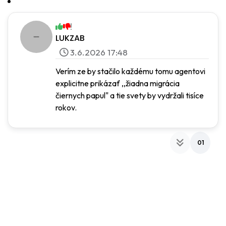
LUKZAB
3.6.2026 17:48
Verím ze by stačilo každému tomu agentovi
explicitne prikázať ,,žiadna migrácia
čiernych papul" a tie svety by vydržali tisíce
rokov.
01