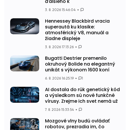
ďalšieho k
3. 8. 2026 15:46:04
Hennessey Blackbird vracia
superautá ku klasike:
atmosférický V8, manuál a
žiadne displeje
3. 8. 2026 17:13:26
Bugatti Destrier premenilo
okruhový Bolide na elegantný
unikát s výkonom 1600 koní
6. 8. 2026 16:25:19
1
AI dostala do rúk genetický kód
a výsledkom sú nové funkčné
vírusy. Zrejme ich svet nemá už
7. 8. 2026 15:33:54
Mozgové vlny budú ovládať
robotov, prezradia im, čo