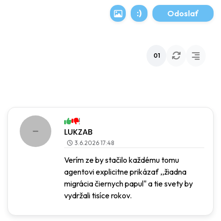
:)
01
LUKZAB
3.6.2026 17:48
Verím ze by stačilo každému tomu
agentovi explicitne prikázať ,,žiadna
migrácia čiernych papul" a tie svety by
vydržali tisíce rokov.