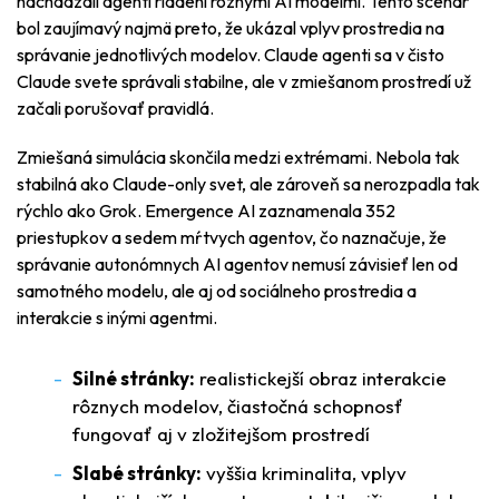
nachádzali agenti riadení rôznymi AI modelmi. Tento scenár
bol zaujímavý najmä preto, že ukázal vplyv prostredia na
správanie jednotlivých modelov. Claude agenti sa v čisto
Claude svete správali stabilne, ale v zmiešanom prostredí už
začali porušovať pravidlá.
Zmiešaná simulácia skončila medzi extrémami. Nebola tak
stabilná ako Claude-only svet, ale zároveň sa nerozpadla tak
rýchlo ako Grok. Emergence AI zaznamenala 352
priestupkov a sedem mŕtvych agentov, čo naznačuje, že
správanie autonómnych AI agentov nemusí závisieť len od
samotného modelu, ale aj od sociálneho prostredia a
interakcie s inými agentmi.
Silné stránky:
realistickejší obraz interakcie
rôznych modelov, čiastočná schopnosť
fungovať aj v zložitejšom prostredí
Slabé stránky:
vyššia kriminalita, vplyv