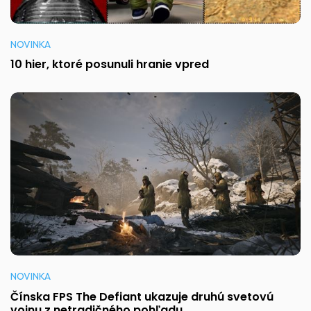
NOVINKA
10 hier, ktoré posunuli hranie vpred
NOVINKA
Čínska FPS The Defiant ukazuje druhú svetovú
vojnu z netradičného pohľadu