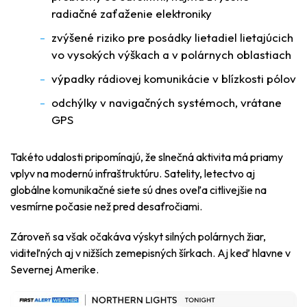
radiačné zaťaženie elektroniky
zvýšené riziko pre posádky lietadiel lietajúcich
vo vysokých výškach a v polárnych oblastiach
výpadky rádiovej komunikácie v blízkosti pólov
odchýlky v navigačných systémoch, vrátane
GPS
Takéto udalosti pripomínajú, že slnečná aktivita má priamy
vplyv na modernú infraštruktúru. Satelity, letectvo aj
globálne komunikačné siete sú dnes oveľa citlivejšie na
vesmírne počasie než pred desaťročiami.
Zároveň sa však očakáva výskyt silných polárnych žiar,
viditeľných aj v nižších zemepisných šírkach. Aj keď hlavne v
Severnej Amerike.