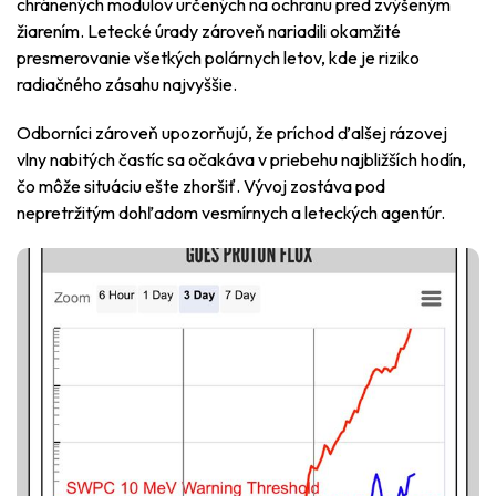
chránených modulov určených na ochranu pred zvýšeným
žiarením. Letecké úrady zároveň nariadili okamžité
presmerovanie všetkých polárnych letov, kde je riziko
radiačného zásahu najvyššie.
Odborníci zároveň upozorňujú, že príchod ďalšej rázovej
vlny nabitých častíc sa očakáva v priebehu najbližších hodín,
čo môže situáciu ešte zhoršiť. Vývoj zostáva pod
nepretržitým dohľadom vesmírnych a leteckých agentúr.