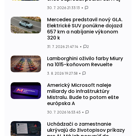
30. 7. 2026 21:33:13
Mercedes predstavil nový GLA.
Elektrické SUV ponúkne dojazd
657 km a nabíjanie výkonom
320 k
31. 7. 2026 21:47:14
2
Lamborghini oživilo farby Miury
na 1015-koňovom Revuelte
3. 8. 2026 19:27:58
Americký Microsoft naleje
miliardy do infraštruktúry
Mistralu. Bude to potom ešte
európska A
30. 7. 2026 16:53:45
Uchádzači o zamestnanie
ukrývajú do životopisov príkazy