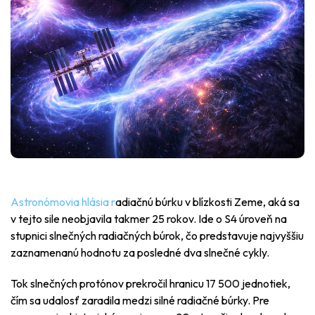
Astronómovia hlásia r
adiačnú búrku v blízkosti Zeme, aká sa
v tejto sile neobjavila takmer 25 rokov. Ide o S4 úroveň na
stupnici slnečných radiačných búrok, čo predstavuje najvyššiu
zaznamenanú hodnotu za posledné dva slnečné cykly.
Tok slnečných protónov prekročil hranicu 17 500 jednotiek,
čím sa udalosť zaradila medzi silné radiačné búrky. Pre