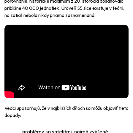
porovnanie, historické maximum z 20. storočia dosahovalo
približne 40 000 jednotiek. Úroveň S5 síce existuje v teórii,
no zatiaľ nebola nikdy priamo zaznamenaná.
Vedci upozorňujú, že v najbližších dňoch sa môžu objaviť tieto
dopady:
problémy so satelitmi, najmä zvýšené