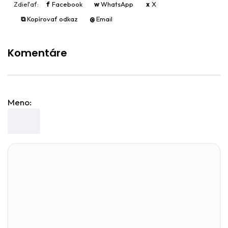
Zdieľať:
f
Facebook
w
WhatsApp
x
X
⧉
Kopírovať odkaz
@
Email
Komentáre
Meno: