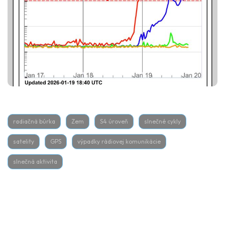
radiačná búrka
Zem
S4 úroveň
slnečné cykly
satelity
GPS
výpadky rádiovej komunikácie
slnečná aktivita