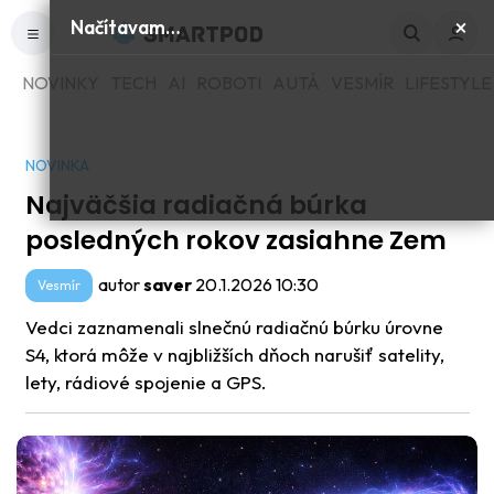
×
Načítavam…
NOVINKY
TECH
AI
ROBOTI
AUTÁ
VESMÍR
LIFESTYLE
NOVINKA
Najväčšia radiačná búrka
posledných rokov zasiahne Zem
autor
saver
20.1.2026 10:30
Vesmír
Vedci zaznamenali slnečnú radiačnú búrku úrovne
S4, ktorá môže v najbližších dňoch narušiť satelity,
lety, rádiové spojenie a GPS.