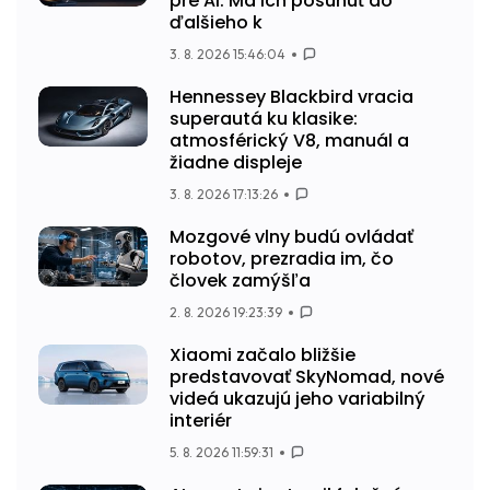
pre AI. Má ich posunúť do
ďalšieho k
3. 8. 2026 15:46:04
Hennessey Blackbird vracia
superautá ku klasike:
atmosférický V8, manuál a
žiadne displeje
3. 8. 2026 17:13:26
Mozgové vlny budú ovládať
robotov, prezradia im, čo
človek zamýšľa
2. 8. 2026 19:23:39
Xiaomi začalo bližšie
predstavovať SkyNomad, nové
videá ukazujú jeho variabilný
interiér
5. 8. 2026 11:59:31