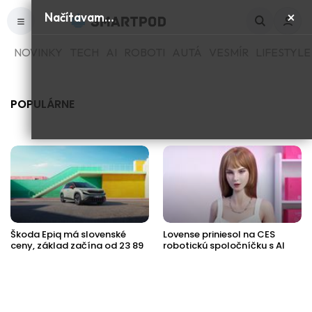
×
Načítavam…
NOVINKY
TECH
AI
ROBOTI
AUTÁ
VESMÍR
LIFESTYLE
POPULÁRNE
Škoda Epiq má slovenské
Lovense priniesol na CES
ceny, základ začína od 23 89
robotickú spoločníčku s AI