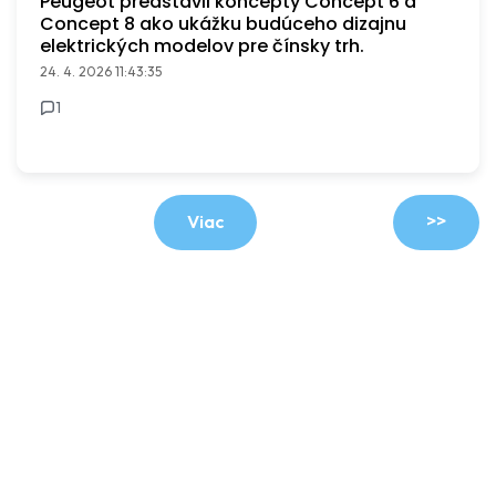
Peugeot predstavil koncepty Concept 6 a
Concept 8 ako ukážku budúceho dizajnu
elektrických modelov pre čínsky trh.
24. 4. 2026 11:43:35
1
>>