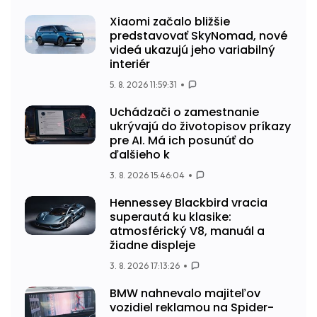
Xiaomi začalo bližšie
predstavovať SkyNomad, nové
videá ukazujú jeho variabilný
interiér
5. 8. 2026 11:59:31
Uchádzači o zamestnanie
ukrývajú do životopisov príkazy
pre AI. Má ich posunúť do
ďalšieho k
3. 8. 2026 15:46:04
Hennessey Blackbird vracia
superautá ku klasike:
atmosférický V8, manuál a
žiadne displeje
3. 8. 2026 17:13:26
BMW nahnevalo majiteľov
vozidiel reklamou na Spider-