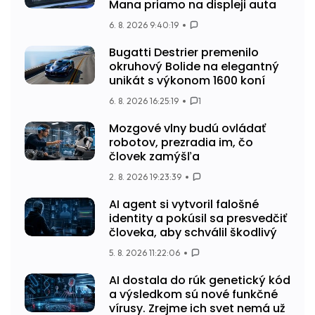
Mana priamo na displeji auta
6. 8. 2026 9:40:19
Bugatti Destrier premenilo
okruhový Bolide na elegantný
unikát s výkonom 1600 koní
6. 8. 2026 16:25:19
1
Mozgové vlny budú ovládať
robotov, prezradia im, čo
človek zamýšľa
2. 8. 2026 19:23:39
AI agent si vytvoril falošné
identity a pokúsil sa presvedčiť
človeka, aby schválil škodlivý
5. 8. 2026 11:22:06
AI dostala do rúk genetický kód
a výsledkom sú nové funkčné
vírusy. Zrejme ich svet nemá už