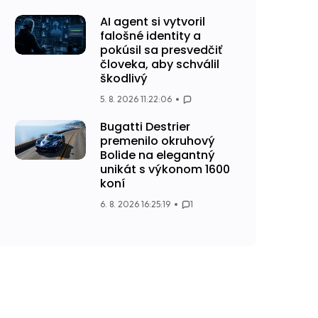
AI agent si vytvoril
falošné identity a
pokúsil sa presvedčiť
človeka, aby schválil
škodlivý
5. 8. 2026 11:22:06
Bugatti Destrier
premenilo okruhový
Bolide na elegantný
unikát s výkonom 1600
koní
6. 8. 2026 16:25:19
1