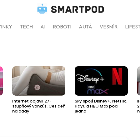
INKY
TECH
AI
ROBOTI
AUTÁ
VESMÍR
LIFES
Internet objavil 27-
Sky spojí Disney+, Netflix,
i
stupňový vankúš. Cez deň
Hayu a HBO Max pod
2
na oddy
jedno
n