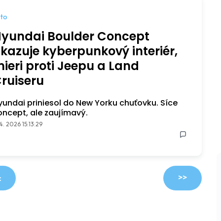
to
yundai Boulder Concept
kazuje kyberpunkový interiér,
ieri proti Jeepu a Land
ruiseru
yundai priniesol do New Yorku chuťovku. Síce
oncept, ale zaujímavý.
 4. 2026 15:13:29
>>