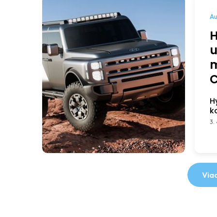
Au
H
u
m
C
H
k
3.