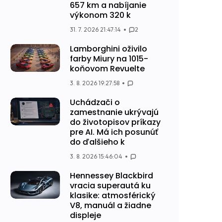
657 km a nabíjanie
výkonom 320 k
31. 7. 2026 21:47:14
2
Lamborghini oživilo
farby Miury na 1015-
koňovom Revuelte
3. 8. 2026 19:27:58
Uchádzači o
zamestnanie ukrývajú
do životopisov príkazy
pre AI. Má ich posunúť
do ďalšieho k
3. 8. 2026 15:46:04
Hennessey Blackbird
vracia superautá ku
klasike: atmosférický
V8, manuál a žiadne
displeje