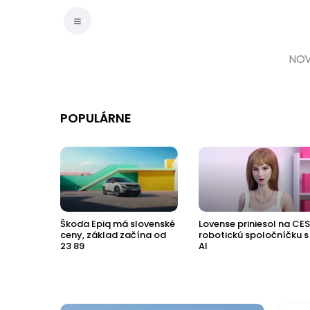
NOV
POPULÁRNE
aca z
Škoda Epiq má slovenské
Lovense priniesol na CES
ceny, základ začína od
robotickú spoločníčku s
23 89
AI