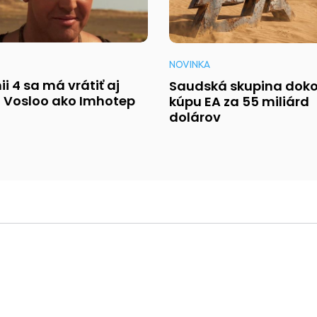
NOVINKA
i 4 sa má vrátiť aj
Saudská skupina doko
 Vosloo ako Imhotep
kúpu EA za 55 miliárd
dolárov