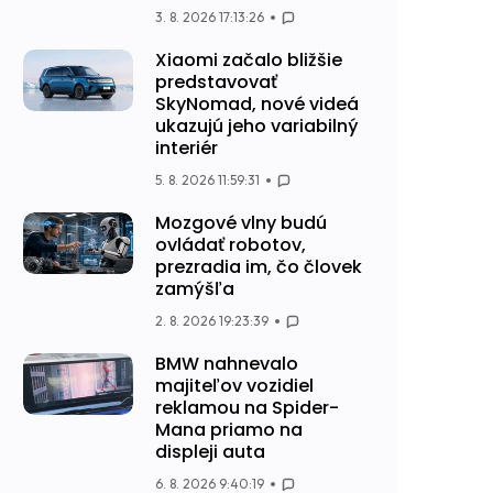
3. 8. 2026 17:13:26
Xiaomi začalo bližšie
predstavovať
SkyNomad, nové videá
ukazujú jeho variabilný
interiér
5. 8. 2026 11:59:31
Mozgové vlny budú
ovládať robotov,
prezradia im, čo človek
zamýšľa
2. 8. 2026 19:23:39
BMW nahnevalo
majiteľov vozidiel
reklamou na Spider-
Mana priamo na
displeji auta
6. 8. 2026 9:40:19