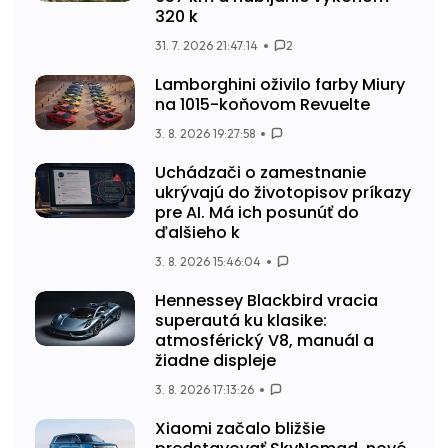
320 k
31. 7. 2026 21:47:14
2
Lamborghini oživilo farby Miury
na 1015-koňovom Revuelte
3. 8. 2026 19:27:58
Uchádzači o zamestnanie
ukrývajú do životopisov príkazy
pre AI. Má ich posunúť do
ďalšieho k
3. 8. 2026 15:46:04
Hennessey Blackbird vracia
superautá ku klasike:
atmosférický V8, manuál a
žiadne displeje
3. 8. 2026 17:13:26
Xiaomi začalo bližšie