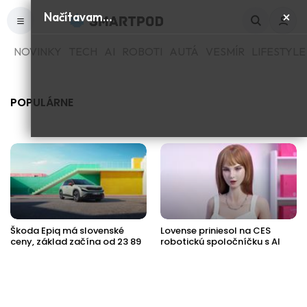
×
Načítavam…
NOVINKY
TECH
AI
ROBOTI
AUTÁ
VESMÍR
LIFESTYLE
POPULÁRNE
Škoda Epiq má slovenské
Lovense priniesol na CES
ceny, základ začína od 23 89
robotickú spoločníčku s AI