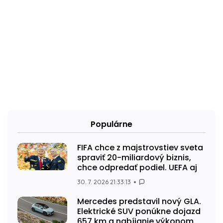
Populárne
FIFA chce z majstrovstiev sveta
spraviť 20-miliardový biznis,
chce odpredať podiel. UEFA aj
30. 7. 2026 21:33:13
Mercedes predstavil nový GLA.
Elektrické SUV ponúkne dojazd
657 km a nabíjanie výkonom