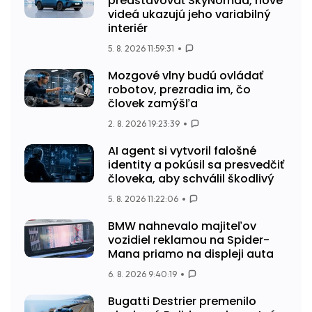
predstavovať SkyNomad, nové
videá ukazujú jeho variabilný
interiér
5. 8. 2026 11:59:31
Mozgové vlny budú ovládať
robotov, prezradia im, čo
človek zamýšľa
2. 8. 2026 19:23:39
AI agent si vytvoril falošné
identity a pokúsil sa presvedčiť
človeka, aby schválil škodlivý
5. 8. 2026 11:22:06
BMW nahnevalo majiteľov
vozidiel reklamou na Spider-
Mana priamo na displeji auta
6. 8. 2026 9:40:19
Bugatti Destrier premenilo