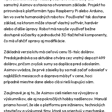
samotný Asimov a stavia na otvorenom základe. Projekt ho
prirovnáva k platformám typu Raspberry Pi alebo Arduino,
len vo svete humanoidných robotov. Používateľ tak dostane
základ, na ktorom môže stavať vlastný softvér, hardvér
alebo ďalšie úpravy. Robot má navyše využívať bežne
dostupné súčiastky a jednoduché 3D tlačiteľné komponenty,
čo má uľahčiť opravy aj modifikácie.
Základná verzia kitu má cieľovú cenu 15-tisíc dolárov.
Predobjednávka sa aktuálne otvára cez vratný depozit 499
dolárov, pričom zvyšok sumy sa dopláca pred odoslaním.
Asimov uvádza, že prvé zásielky by sa mali začať odosielať v
najbližších mesiacoch a doprava má byť v cene, hoci
prípadné miestne dane alebo clá si rieši kupujúci sám.
Zaujímavé je aj to, že Asimov cieli nielen na vývojárov a
výskumníkov, ale aj na pokročilých hobby nadšencov. Manuál
priamo hovorí, že ide o platformu pre inžinierov, technických
staviteľov a výskumné tímy, ktoré sa orientujú v mechanike,