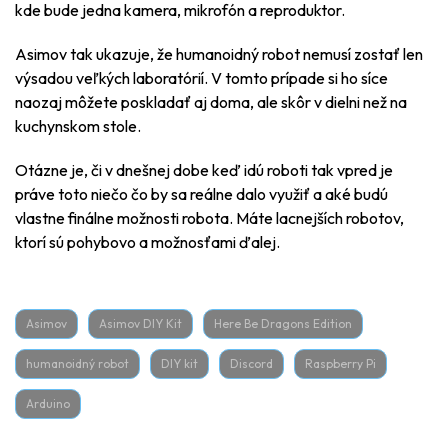
kde bude jedna kamera, mikrofón a reproduktor.
Asimov tak ukazuje, že humanoidný robot nemusí zostať len
výsadou veľkých laboratórií. V tomto prípade si ho síce
naozaj môžete poskladať aj doma, ale skôr v dielni než na
kuchynskom stole.
Otázne je, či v dnešnej dobe keď idú roboti tak vpred je
práve toto niečo čo by sa reálne dalo využiť a aké budú
vlastne finálne možnosti robota. Máte lacnejších robotov,
ktorí sú pohybovo a možnosťami ďalej.
Asimov
Asimov DIY Kit
Here Be Dragons Edition
humanoidný robot
DIY kit
Discord
Raspberry Pi
Arduino