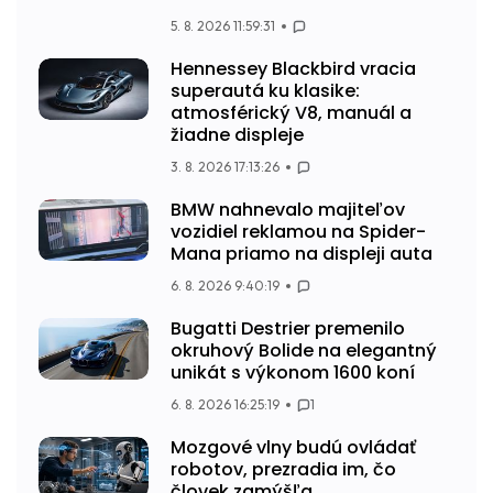
5. 8. 2026 11:59:31
Hennessey Blackbird vracia
superautá ku klasike:
atmosférický V8, manuál a
žiadne displeje
3. 8. 2026 17:13:26
BMW nahnevalo majiteľov
vozidiel reklamou na Spider-
Mana priamo na displeji auta
6. 8. 2026 9:40:19
Bugatti Destrier premenilo
okruhový Bolide na elegantný
unikát s výkonom 1600 koní
6. 8. 2026 16:25:19
1
Mozgové vlny budú ovládať
robotov, prezradia im, čo
človek zamýšľa