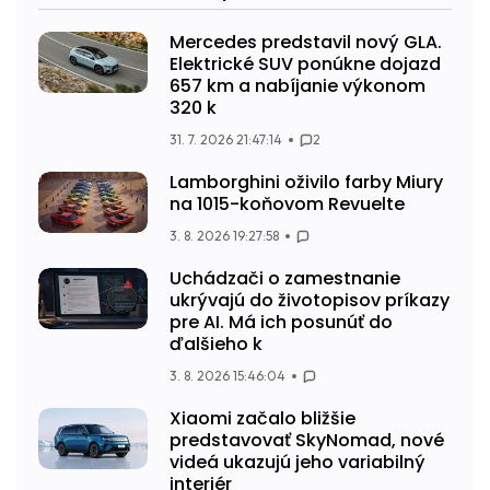
Mercedes predstavil nový GLA.
Elektrické SUV ponúkne dojazd
657 km a nabíjanie výkonom
320 k
31. 7. 2026 21:47:14
2
Lamborghini oživilo farby Miury
na 1015-koňovom Revuelte
3. 8. 2026 19:27:58
Uchádzači o zamestnanie
ukrývajú do životopisov príkazy
pre AI. Má ich posunúť do
ďalšieho k
3. 8. 2026 15:46:04
Xiaomi začalo bližšie
predstavovať SkyNomad, nové
videá ukazujú jeho variabilný
interiér