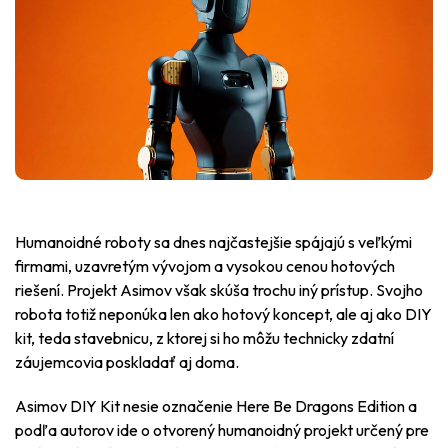
Humanoidné roboty sa dnes najčastejšie spájajú s veľkými
firmami, uzavretým vývojom a vysokou cenou hotových
riešení. Projekt Asimov však skúša trochu iný prístup. Svojho
robota totiž neponúka len ako hotový koncept, ale aj ako DIY
kit, teda stavebnicu, z ktorej si ho môžu technicky zdatní
záujemcovia poskladať aj doma.
Asimov DIY Kit nesie označenie Here Be Dragons Edition a
podľa autorov ide o otvorený humanoidný projekt určený pre