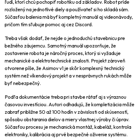
ľudí, ktorí chcú pochopiť robotiku od základov. Robot príde
rozložený na jednotlivé diely a používateľ si ho skladá sám.
Súčasťou balenia má byť kompletný manuál aj videonávody,
pričom tím sľubuje pomoc aj cez Discord.
Treba však dodať, že nejde o jednoduchú stavebnicu pre
bežného záujemcu. Samotný manuál upozorňuje, že
zostavenie robota je náročný proces, ktorý si vyžaduje
mechanické a elektrotechnické znalosti. Projekt zároveň
otvorene píše, že Asimov v1 je skôr komplexný technický
systém než víkendový projekt a v nesprávnych rukách môže
byť nebezpečný.
Podľa dokumentácie treba pri stavbe rátať aj s výraznou
časovou investíciou. Autori odhadujú, že kompletizácia môže
zabrať približne 50 až 100 hodín v závislosti od skúseností,
spôsobu obstarania dielov a miery vlastnej výroby či úprav.
Súčasťou procesu je mechanická montáž, kabeláž, kontrola
elektroniky, kalibrácia aj prvé bezpečné oživenie systému.