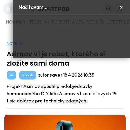
×
Načítavam…
NOVINKY
TECH
AI
ROBOTI
AUTÁ
VESMÍR
LIFESTYLE
NOVINKA
Asimov v1 je robot, ktorého si
zložíte sami doma
autor
saver
18.4.2026 10:35
AI
Roboti
Projekt Asimov spustil predobjednávky
humanoidného DIY kitu Asimov v1 za cieľových 15-
tisíc dolárov pre technicky zdatných.