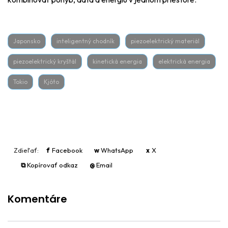
Japonsko
inteligentný chodník
piezoelektrický materiál
piezoelektrický kryštál
kinetická energia
elektrická energia
Tokio
Kjóto
Zdieľať:
f
Facebook
w
WhatsApp
x
X
⧉
Kopírovať odkaz
@
Email
Komentáre