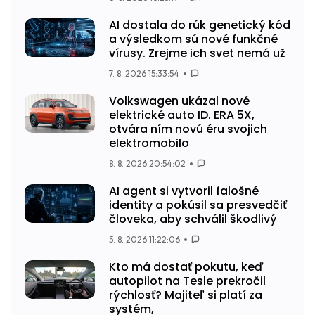
AI dostala do rúk genetický kód
a výsledkom sú nové funkčné
vírusy. Zrejme ich svet nemá už
7. 8. 2026 15:33:54
Volkswagen ukázal nové
elektrické auto ID. ERA 5X,
otvára ním novú éru svojich
elektromobilo
8. 8. 2026 20:54:02
AI agent si vytvoril falošné
identity a pokúsil sa presvedčiť
človeka, aby schválil škodlivý
5. 8. 2026 11:22:06
Kto má dostať pokutu, keď
autopilot na Tesle prekročil
rýchlosť? Majiteľ si platí za
systém,