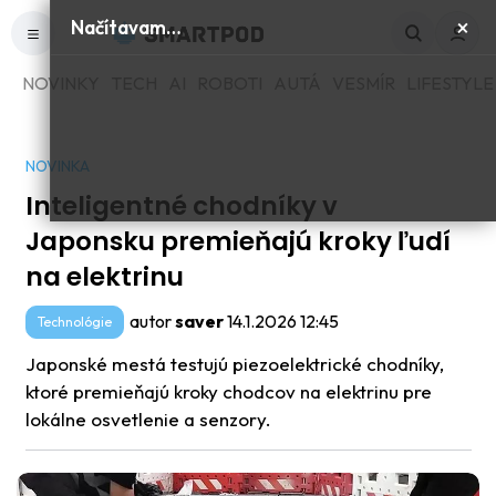
×
Načítavam…
NOVINKY
TECH
AI
ROBOTI
AUTÁ
VESMÍR
LIFESTYLE
NOVINKA
Inteligentné chodníky v
Japonsku premieňajú kroky ľudí
na elektrinu
autor
saver
14.1.2026 12:45
Technológie
Japonské mestá testujú piezoelektrické chodníky,
ktoré premieňajú kroky chodcov na elektrinu pre
lokálne osvetlenie a senzory.