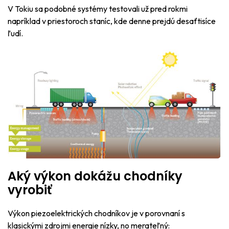
V Tokiu sa podobné systémy testovali už pred rokmi
napríklad v priestoroch staníc, kde denne prejdú desaťtisíce
ľudí.
Aký výkon dokážu chodníky
vyrobiť
Výkon piezoelektrických chodníkov je v porovnaní s
klasickými zdrojmi energie nízky, no merateľný: