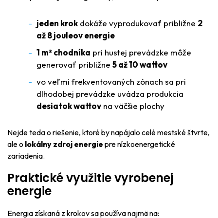
jeden krok
dokáže vyprodukovať približne
2
až 8 jouleov energie
1 m² chodníka
pri hustej prevádzke môže
generovať približne
5 až 10 wattov
vo veľmi frekventovaných zónach sa pri
dlhodobej prevádzke uvádza produkcia
desiatok wattov
na väčšie plochy
Nejde teda o riešenie, ktoré by napájalo celé mestské štvrte,
ale o
lokálny zdroj energie
pre nízkoenergetické
zariadenia.
Praktické využitie vyrobenej
energie
Energia získaná z krokov sa používa najmä na: