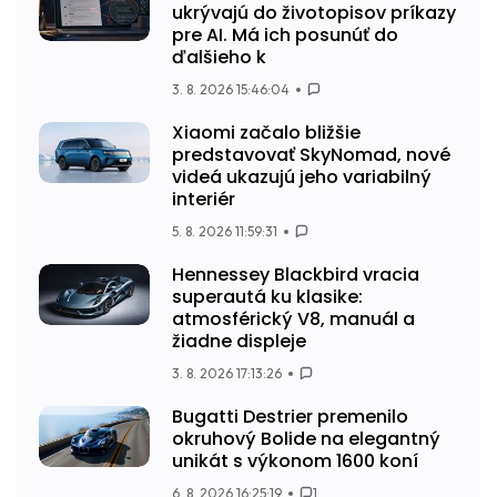
ukrývajú do životopisov príkazy
pre AI. Má ich posunúť do
ďalšieho k
3. 8. 2026 15:46:04
Xiaomi začalo bližšie
predstavovať SkyNomad, nové
videá ukazujú jeho variabilný
interiér
5. 8. 2026 11:59:31
Hennessey Blackbird vracia
superautá ku klasike:
atmosférický V8, manuál a
žiadne displeje
3. 8. 2026 17:13:26
Bugatti Destrier premenilo
okruhový Bolide na elegantný
unikát s výkonom 1600 koní
6. 8. 2026 16:25:19
1