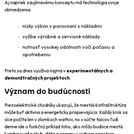
Aj napriek zaujímavému konceptu má technológia svoje
obmedzenia:
nízky výkon v porovnaní s nákladmi
vyššie výrobné a servisné náklady
nutnosť vysokej odolnosti voči počasiu a
opotrebeniu
Preto sa dnes využíva najmä v
experimentálnych a
demonštračných projektoch
.
Význam do budúcnosti
Piezoelektrické chodníky ukazujú, že mestská infraštruktúra
môže byť aktívna a energeticky prispievajúca. Každý krok sa
síce počíta len v zlomkoch wattov, no v súčte tisícov ľudí
denne ide o funkčný príklad toho, ako môžu budúce mestá
kombinovať pohyb, dáta a energiu v jednom priestore.