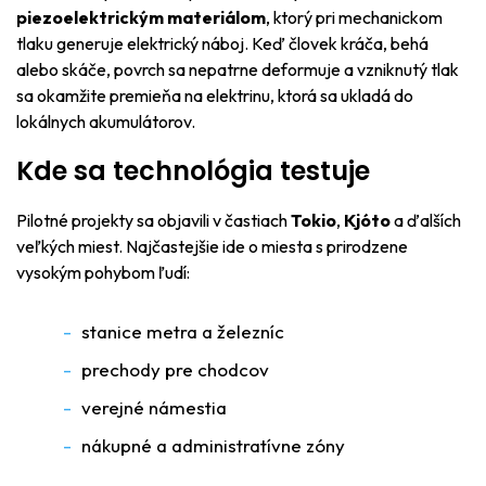
piezoelektrickým materiálom
, ktorý pri mechanickom
tlaku generuje elektrický náboj. Keď človek kráča, behá
alebo skáče, povrch sa nepatrne deformuje a vzniknutý tlak
sa okamžite premieňa na elektrinu, ktorá sa ukladá do
lokálnych akumulátorov.
Kde sa technológia testuje
Pilotné projekty sa objavili v častiach
Tokio
,
Kjóto
a ďalších
veľkých miest. Najčastejšie ide o miesta s prirodzene
vysokým pohybom ľudí:
stanice metra a železníc
prechody pre chodcov
verejné námestia
nákupné a administratívne zóny