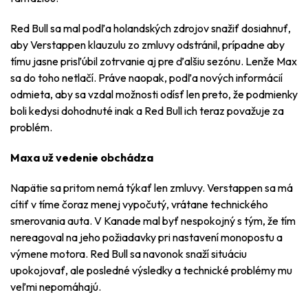
Red Bull sa mal podľa holandských zdrojov snažiť dosiahnuť,
aby Verstappen klauzulu zo zmluvy odstránil, prípadne aby
tímu jasne prisľúbil zotrvanie aj pre ďalšiu sezónu. Lenže Max
sa do toho netlačí. Práve naopak, podľa nových informácií
odmieta, aby sa vzdal možnosti odísť len preto, že podmienky
boli kedysi dohodnuté inak a Red Bull ich teraz považuje za
problém.
Maxa už vedenie obchádza
Napätie sa pritom nemá týkať len zmluvy. Verstappen sa má
cítiť v tíme čoraz menej vypočutý, vrátane technického
smerovania auta. V Kanade mal byť nespokojný s tým, že tím
nereagoval na jeho požiadavky pri nastavení monopostu a
výmene motora. Red Bull sa navonok snaží situáciu
upokojovať, ale posledné výsledky a technické problémy mu
veľmi nepomáhajú.