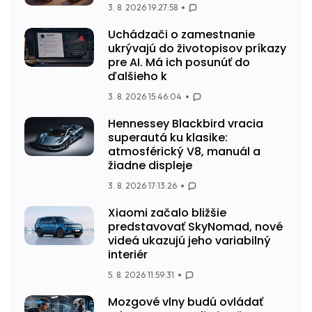
3. 8. 2026 19:27:58
Uchádzači o zamestnanie
ukrývajú do životopisov príkazy
pre AI. Má ich posunúť do
ďalšieho k
3. 8. 2026 15:46:04
Hennessey Blackbird vracia
superautá ku klasike:
atmosférický V8, manuál a
žiadne displeje
3. 8. 2026 17:13:26
Xiaomi začalo bližšie
predstavovať SkyNomad, nové
videá ukazujú jeho variabilný
interiér
5. 8. 2026 11:59:31
Mozgové vlny budú ovládať