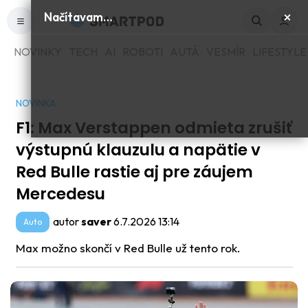
×
Načítavam…
NOVINKY
TECH
AI
ROBOTI
AUTÁ
VESMÍR
LIFESTYLE
NOVINKA
F1: Max Verstappen odmieta zrušiť
výstupnú klauzulu a napätie v
Red Bulle rastie aj pre záujem
Mercedesu
autor
saver
6.7.2026 13:14
Auto
Max možno skončí v Red Bulle už tento rok.