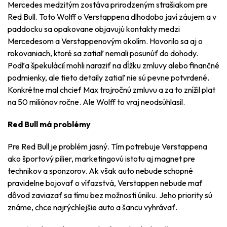
Mercedes medzitým zostáva prirodzeným strašiakom pre
Red Bull. Toto Wolff o Verstappena dlhodobo javí záujem a v
paddocku sa opakovane objavujú kontakty medzi
Mercedesom a Verstappenovým okolím. Hovorilo sa aj o
rokovaniach, ktoré sa zatiaľ nemali posunúť do dohody.
Podľa špekulácií mohli naraziť na dĺžku zmluvy alebo finančné
podmienky, ale tieto detaily zatiaľ nie sú pevne potvrdené.
Konkrétne mal chcieť Max trojročnú zmluvu a za to znížil plat
na 50 miliónov ročne. Ale Wolff to vraj neodsúhlasil.
Red Bull má problémy
Pre Red Bull je problém jasný. Tím potrebuje Verstappena
ako športový pilier, marketingovú istotu aj magnet pre
technikov a sponzorov. Ak však auto nebude schopné
pravidelne bojovať o víťazstvá, Verstappen nebude mať
dôvod zaviazať sa tímu bez možnosti úniku. Jeho priority sú
známe, chce najrýchlejšie auto a šancu vyhrávať.