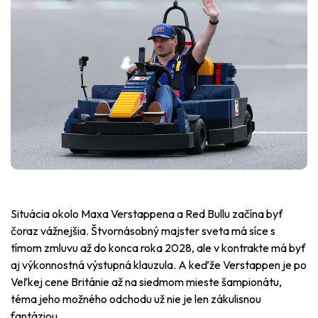
Situácia okolo Maxa Verstappena a Red Bullu začína byť
čoraz vážnejšia. Štvornásobný majster sveta má síce s
tímom zmluvu až do konca roka 2028, ale v kontrakte má byť
aj výkonnostná výstupná klauzula. A keďže Verstappen je po
Veľkej cene Británie až na siedmom mieste šampionátu,
téma jeho možného odchodu už nie je len zákulisnou
fantáziou.