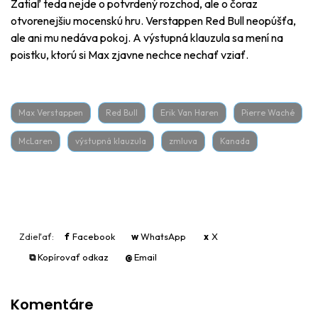
Zatiaľ teda nejde o potvrdený rozchod, ale o čoraz
otvorenejšiu mocenskú hru. Verstappen Red Bull neopúšťa,
ale ani mu nedáva pokoj. A výstupná klauzula sa mení na
poistku, ktorú si Max zjavne nechce nechať vziať.
Max Verstappen
Red Bull
Erik Van Haren
Pierre Waché
McLaren
výstupná klauzula
zmluva
Kanada
Zdieľať:
f
Facebook
w
WhatsApp
x
X
⧉
Kopírovať odkaz
@
Email
Komentáre