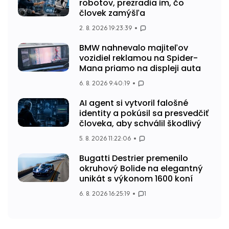
robotov, prezradia im, čo
človek zamýšľa
2. 8. 2026 19:23:39
BMW nahnevalo majiteľov
vozidiel reklamou na Spider-
Mana priamo na displeji auta
6. 8. 2026 9:40:19
AI agent si vytvoril falošné
identity a pokúsil sa presvedčiť
človeka, aby schválil škodlivý
5. 8. 2026 11:22:06
Bugatti Destrier premenilo
okruhový Bolide na elegantný
unikát s výkonom 1600 koní
6. 8. 2026 16:25:19
1