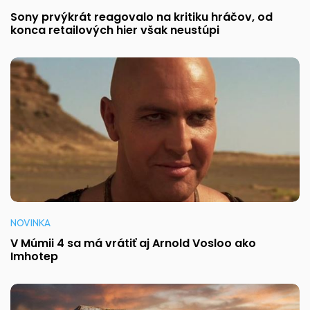
Sony prvýkrát reagovalo na kritiku hráčov, od
konca retailových hier však neustúpi
NOVINKA
V Múmii 4 sa má vrátiť aj Arnold Vosloo ako
Imhotep