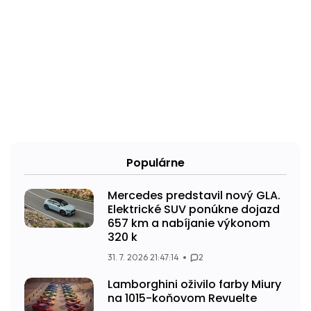
Populárne
Mercedes predstavil nový GLA.
Elektrické SUV ponúkne dojazd
657 km a nabíjanie výkonom
320 k
31. 7. 2026 21:47:14
2
Lamborghini oživilo farby Miury
na 1015-koňovom Revuelte