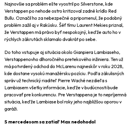
Najnovšie sa problém ešte vyostril po Silverstone, kde
Verstappen po nehode ostro kritizoval zadné krídlo Red
Bullu. Označil ho za nebezpečné a pripomenul, že podobný
problém zažil aj v Rakúsku. Šéf tímu Laurent Mekies priznal,
že Verstappen má právo byť nespokojný, keďže auto ho v
rýchlych zákrutách sklamalo dvakrát po sebe.
Do toho vstupuje aj situácia okolo Gianpiera Lambiaseho,
Verstappenovho dlhoročného pretekového inžiniera. Ten už
má potvrdený odchod do McLarenu najneskôr v roku 2028,
kde dostane vysokú manažérsku pozíciu. Podľa zákulisných
správ už technický riaditeľ Pierre Waché nezdieľa s
Lambiasem všetky informácie, keďže v budúcnosti bude
pracovať pre konkurenciu. Pre Verstappena je to nepríjemná
situácia, keďže Lambiase bol roky jeho najbližšou oporou v
garáži.
S mercedesom sa zatiaľ Max nedohodol