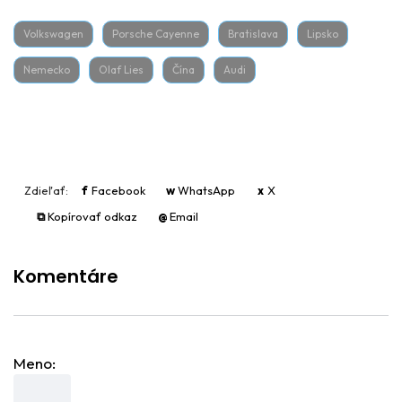
Volkswagen
Porsche Cayenne
Bratislava
Lipsko
Nemecko
Olaf Lies
Čína
Audi
Zdieľať:
f
Facebook
w
WhatsApp
x
X
⧉
Kopírovať odkaz
@
Email
Komentáre
Meno: