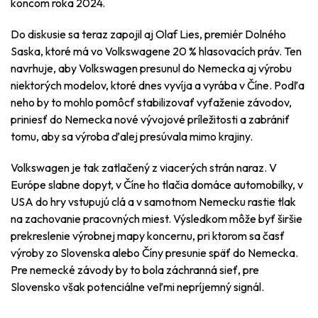
koncom roka 2024.
Do diskusie sa teraz zapojil aj Olaf Lies, premiér Dolného
Saska, ktoré má vo Volkswagene 20 % hlasovacích práv. Ten
navrhuje, aby Volkswagen presunul do Nemecka aj výrobu
niektorých modelov, ktoré dnes vyvíja a vyrába v Číne. Podľa
neho by to mohlo pomôcť stabilizovať vyťaženie závodov,
priniesť do Nemecka nové vývojové príležitosti a zabrániť
tomu, aby sa výroba ďalej presúvala mimo krajiny.
Volkswagen je tak zatlačený z viacerých strán naraz. V
Európe slabne dopyt, v Číne ho tlačia domáce automobilky, v
USA do hry vstupujú clá a v samotnom Nemecku rastie tlak
na zachovanie pracovných miest. Výsledkom môže byť širšie
prekreslenie výrobnej mapy koncernu, pri ktorom sa časť
výroby zo Slovenska alebo Číny presunie späť do Nemecka.
Pre nemecké závody by to bola záchranná sieť, pre
Slovensko však potenciálne veľmi nepríjemný signál.