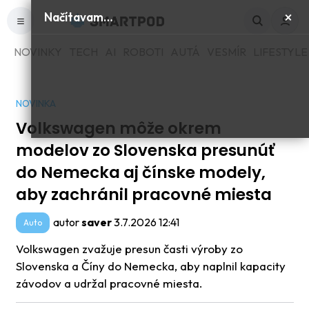
×
Načítavam…
NOVINKY
TECH
AI
ROBOTI
AUTÁ
VESMÍR
LIFESTYLE
NOVINKA
Volkswagen môže okrem
modelov zo Slovenska presunúť
do Nemecka aj čínske modely,
aby zachránil pracovné miesta
autor
saver
3.7.2026 12:41
Auto
Volkswagen zvažuje presun časti výroby zo
Slovenska a Číny do Nemecka, aby naplnil kapacity
závodov a udržal pracovné miesta.