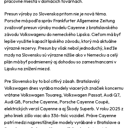
pracovné miesta v domácich továrňach.
Presun výroby zo Slovenska pritom nie je nová téma.
Porsche má podľa správ Frankfurter Allgemeine Zeitung
zvažovať presun výroby modelu Cayenne z bratislavského
závodu Volkswagenu do nemeckého Lipska. Cieľom má byť
lepšie využitie kapacít lipského závodu, ktorý má aktuálne
výrazné rezervy. Presun by však nebol jednoduchý, keďže
mzdy na Slovensku sú výrazne nižšie ako v Nemecku a celý
plán má byť podmienený aj dohodou so zamestnancami v
Lipsku na znížení miezd.
Pre Slovensko by to bol citlivý zásah. Bratislavský
Volkswagen dnes vyrába modely viacerých značiek koncernu
vrátane Volkswagen Touareg, Volkswagen Passat, Audi Q7,
Audi Q8, Porsche Cayenne, Porsche Cayenne Coupé,
elektrických verzií Cayenne a aj Škody Superb. V roku 2025 z
jeho liniek zišlo viac ako 336-tisíc vozidiel. Práve Cayenne
patrí medzi najprestížnejšie modely vyrábané v Bratislave a