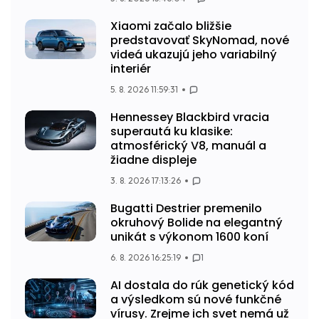
Xiaomi začalo bližšie
predstavovať SkyNomad, nové
videá ukazujú jeho variabilný
interiér
5. 8. 2026 11:59:31
Hennessey Blackbird vracia
superautá ku klasike:
atmosférický V8, manuál a
žiadne displeje
3. 8. 2026 17:13:26
Bugatti Destrier premenilo
okruhový Bolide na elegantný
unikát s výkonom 1600 koní
6. 8. 2026 16:25:19
1
AI dostala do rúk genetický kód
a výsledkom sú nové funkčné
vírusy. Zrejme ich svet nemá už