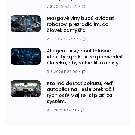
7. 8. 2026 15:33:54
Mozgové vlny budú ovládať
robotov, prezradia im, čo
človek zamýšľa
2. 8. 2026 19:23:39
AI agent si vytvoril falošné
identity a pokúsil sa presvedčiť
človeka, aby schválil škodlivý
5. 8. 2026 11:22:06
Kto má dostať pokutu, keď
autopilot na Tesle prekročil
rýchlosť? Majiteľ si platí za
systém,
8. 8. 2026 11:54:41