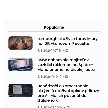
Populárne
Lamborghini oživilo farby Miury
na 1015-koňovom Revuelte
3. 8. 2026 19:27:58
BMW nahnevalo majiteľov
vozidiel reklamou na Spider-
Mana priamo na displeji auta
6. 8. 2026 9:40:19
Uchádzači o zamestnanie
ukrývajú do životopisov príkazy
pre AI. Má ich posunúť do
ďalšieho k
3. 8. 2026 15:46:04