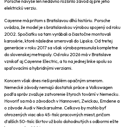
Porsche navyše len nedávno rozšírilo závod aj pre jeho
elektrickú verziu.
Cayenne má pritom s Bratislavou dlhú históriu. Porsche
uvádza, že model je s bratislavskou výrobou spojený od roku
2002. Spočiatku sa tam vyrábali a čiastočne montovali
karosérie, ktoré následne smerovali do Lipska. Od tretej
generácie v roku 2017 sa však výroba presunula kompletne
do slovenskej metropoly. Od roku 2026 má v Bratislave
vznikať aj Cayenne Electric, a to na jednej linke spolu so
spaľovacími a hybridnými verziami.
Koncern však dnes rieši problém opačným smerom.
Nemecké závody nemajú dostatok práce a Volkswagen
podľa správ zvažuje zatvorenie štyroch tovární v Nemecku.
Hovoriť sa má o závodoch v Hannoveri, Zwickau, Emdene a
o závode Audi v Neckarsulme. Celkovo by mohlo byť
ohrozených viac ako 45-tisíc pracovných miest, pričom
ďalších 50-tisíc škrtov už bolo dohodnutých s odbormi ešte