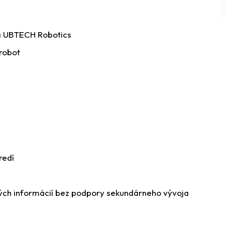
a UBTECH Robotics
robot
redí
ých informácií bez podpory sekundárneho vývoja