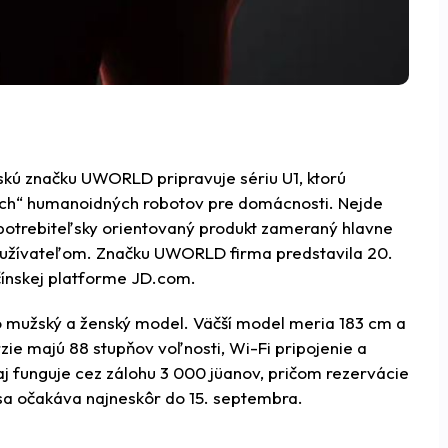
skú značku UWORLD pripravuje sériu U1, ktorú
ých“ humanoidných robotov pre domácnosti. Nejde
potrebiteľsky orientovaný produkt zameraný hlavne
oužívateľom. Značku UWORLD firma predstavila 20.
čínskej platforme JD.com.
 mužský a ženský model. Väčší model meria 183 cm a
zie majú 88 stupňov voľnosti, Wi-Fi pripojenie a
aj funguje cez zálohu 3 000 jüanov, pričom rezervácie
 sa očakáva najneskôr do 15. septembra.