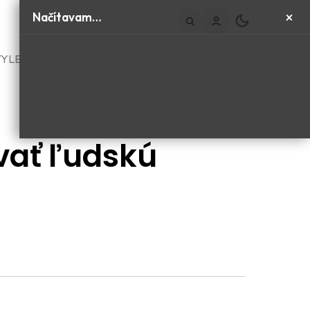
×
Načítavam…
TYLE
vať ľudskú