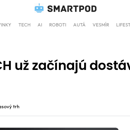
INKY
TECH
AI
ROBOTI
AUTÁ
VESMÍR
LIFES
H už začínajú dostá
sový trh