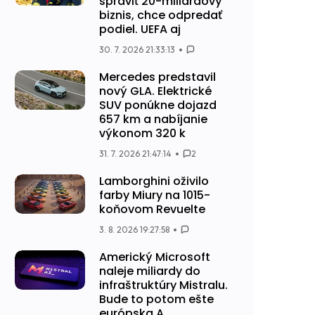
spraviť 20-miliardový
biznis, chce odpredať
podiel. UEFA aj
30. 7. 2026 21:33:13
Mercedes predstavil
nový GLA. Elektrické
SUV ponúkne dojazd
657 km a nabíjanie
výkonom 320 k
31. 7. 2026 21:47:14
2
Lamborghini oživilo
farby Miury na 1015-
koňovom Revuelte
3. 8. 2026 19:27:58
Americký Microsoft
naleje miliardy do
infraštruktúry Mistralu.
Bude to potom ešte
európska A