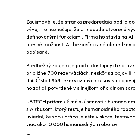
Zaujímavé je, že stránka predpredaja podľa 
vývoj. To naznačuje, že U1 nebude otvorená vý
definovanými funkciami. Firma ho stavia na AI 
presné možnosti AI, bezpečnostné obmedzenia 
popísané.
Predbežný záujem je podľa dostupných správ slu
približne 700 rezerváciách, neskôr sa objavili
dni. Číslo 1 943 rezervovaných kusov sa objavu
ho zatiaľ potvrdené v silnejšom oficiálnom zdroj
UBTECH pritom už má skúsenosti s humanoidmi
s Airbusom, ktorý testuje humanoidného robota 
uviedol, že spolupráca je ešte v skorej testov
viac ako 10 000 humanoidných robotov.