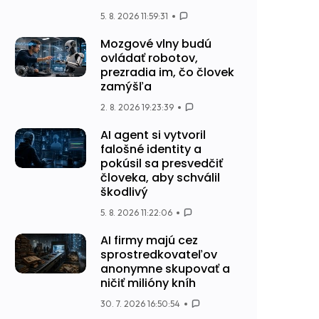
5. 8. 2026 11:59:31
Mozgové vlny budú
ovládať robotov,
prezradia im, čo človek
zamýšľa
2. 8. 2026 19:23:39
AI agent si vytvoril
falošné identity a
pokúsil sa presvedčiť
človeka, aby schválil
škodlivý
5. 8. 2026 11:22:06
AI firmy majú cez
sprostredkovateľov
anonymne skupovať a
ničiť milióny kníh
30. 7. 2026 16:50:54