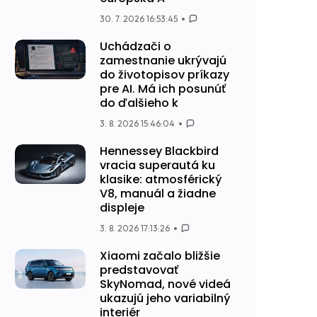
30. 7. 2026 16:53:45
Uchádzači o
zamestnanie ukrývajú
do životopisov príkazy
pre AI. Má ich posunúť
do ďalšieho k
3. 8. 2026 15:46:04
Hennessey Blackbird
vracia superautá ku
klasike: atmosférický
V8, manuál a žiadne
displeje
3. 8. 2026 17:13:26
Xiaomi začalo bližšie
predstavovať
SkyNomad, nové videá
ukazujú jeho variabilný
interiér