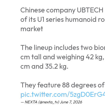
Chinese company UBTECH Ro
of its U1 series humanoid r
market
The lineup includes two bi
cm tall and weighing 42 kg,
cm and 35.2 kg.
They feature 88 degrees o
pic.twitter.com/5zgD0Er
— NEXTA (@nexta_tv)
June 7, 2026