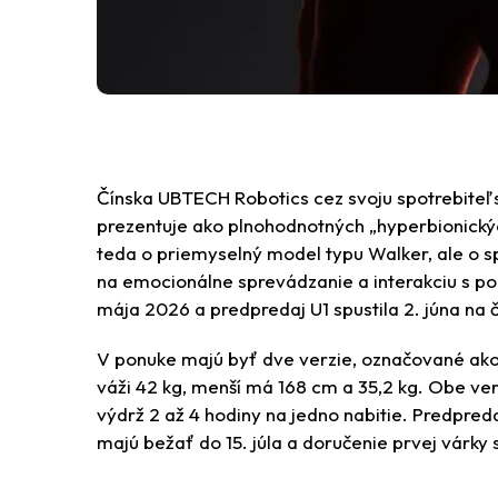
Čínska UBTECH Robotics cez svoju spotrebiteľ
prezentuje ako plnohodnotných „hyperbionick
teda o priemyselný model typu Walker, ale o s
na emocionálne sprevádzanie a interakciu s p
mája 2026 a predpredaj U1 spustila 2. júna na 
V ponuke majú byť dve verzie, označované ako
váži 42 kg, menší má 168 cm a 35,2 kg. Obe ver
výdrž 2 až 4 hodiny na jedno nabitie. Predpred
majú bežať do 15. júla a doručenie prvej várky