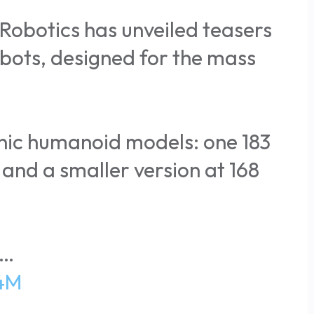
botics has unveiled teasers
obots, designed for the mass
onic humanoid models: one 183
 and a smaller version at 168
f…
G4M