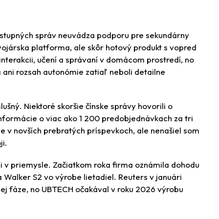
dostupných správ neuvádza podporu pre sekundárny
vojárska platforma, ale skôr hotový produkt s vopred
interakcii, učení a správaní v domácom prostredí, no
ani rozsah autonómie zatiaľ neboli detailne
šný. Niektoré skoršie čínske správy hovorili o
 informácie o viac ako 1 200 predobjednávkach za tri
je v novších prebratých príspevkoch, ale nenašiel som
i.
 v priemysle. Začiatkom roka firma oznámila dohodu
Walker S2 vo výrobe lietadiel. Reuters v januári
acej fáze, no UBTECH očakával v roku 2026 výrobu