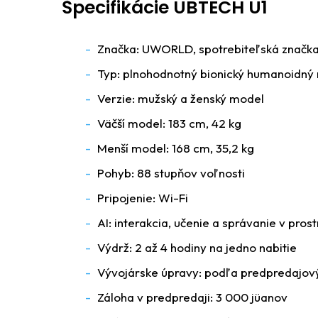
Špecifikácie UBTECH U1
Značka: UWORLD, spotrebiteľská značk
Typ: plnohodnotný bionický humanoidný 
Verzie: mužský a ženský model
Väčší model: 183 cm, 42 kg
Menší model: 168 cm, 35,2 kg
Pohyb: 88 stupňov voľnosti
Pripojenie: Wi-Fi
AI: interakcia, učenie a správanie v prost
Výdrž: 2 až 4 hodiny na jedno nabitie
Vývojárske úpravy: podľa predpredajov
Záloha v predpredaji: 3 000 jüanov