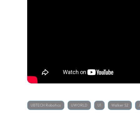
UBTECH Robotics
UWORLD
U1
Walker S2