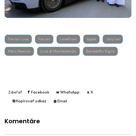
Ferrari Luce
Ferrari
LoveFrom
Apple
Jony Ive
Marc Newson
Luca di Montezemolo
Benedetto Vigna
Zdieľať:
f
Facebook
w
WhatsApp
x
X
⧉
Kopírovať odkaz
@
Email
Komentáre