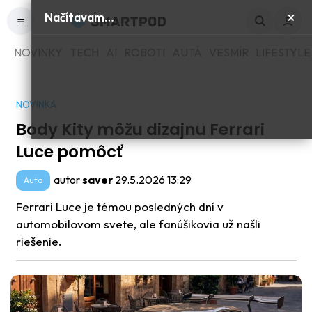
×
Načítavam…
NOVINKY
TECH
AI
ROBOTI
AUTÁ
VESMÍR
LIFESTYLE
NOVINKA
Body Kity môžu dizajnu Ferrari
Luce pomôcť
autor
saver
29.5.2026 13:29
Auto
Ferrari Luce je témou posledných dní v
automobilovom svete, ale fanúšikovia už našli
riešenie.