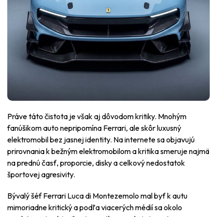
Práve táto čistota je však aj dôvodom kritiky. Mnohým
fanúšikom auto nepripomína Ferrari, ale skôr luxusný
elektromobil bez jasnej identity. Na internete sa objavujú
prirovnania k bežným elektromobilom a kritika smeruje najmä
na prednú časť, proporcie, disky a celkový nedostatok
športovej agresivity.
Bývalý šéf Ferrari Luca di Montezemolo mal byť k autu
mimoriadne kritický a podľa viacerých médií sa okolo