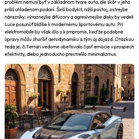
problém nemusí byť v základnom tvare auta, ale skôr v jeho
príliš uhladenom podaní. Širší bodykit, nižší postoj, ostrejšie
nárazníky, výraznejšie difúzory a agresívnejšie disky by vedeli
Luce posunúť bližšie k modernému športovému autu. Pri
elektromobile by však išlo o kompromis, keďže podobné
úpravy môžu zhoršiť aerodynamiku a tým aj dojazd. Otázkou
teda je, či Ferrari vedome obetovalo časť emócie v prospech
efektivity, alebo jednoducho prestrelilo minimalizmus.