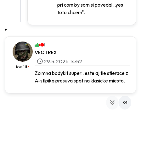
pri com by som si povedal ,,yes
toto chcem".
VECTREX
29.5.2026 14:52
level 118
Za mna bodykit super.. este aj tie stierace z
A-stlpika presuva spat na klasicke miesto.
01