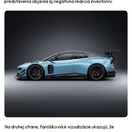
predstavenia objavila aj negatívna reakcia investorov.
Na druhej strane, fanúšikovské vizualizácie ukazujú, že