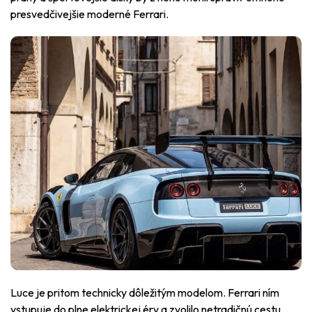
presvedčivejšie moderné Ferrari.
Luce je pritom technicky dôležitým modelom. Ferrari ním
vstupuje do plne elektrickej éry a zvolilo netradičnú cestu.