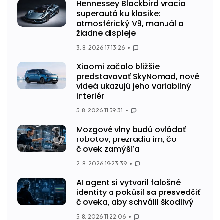
Hennessey Blackbird vracia
superautá ku klasike:
atmosférický V8, manuál a
žiadne displeje
3. 8. 2026 17:13:26
Xiaomi začalo bližšie
predstavovať SkyNomad, nové
videá ukazujú jeho variabilný
interiér
5. 8. 2026 11:59:31
Mozgové vlny budú ovládať
robotov, prezradia im, čo
človek zamýšľa
2. 8. 2026 19:23:39
AI agent si vytvoril falošné
identity a pokúsil sa presvedčiť
človeka, aby schválil škodlivý
5. 8. 2026 11:22:06