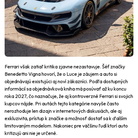
Ferrari však zatiaľ kritika zjavne nezastavuje. Šéf značky
Benedetto Vigna hovorí, že o Luce je záujem a auto si
objednávajú existujúci aj noví zákazníci. Podľa dostupných
informácií sa objednávková kniha má posúvať až ku koncu
roka 2027, čo naznačuje, že aj kontroverzné Ferrari si svojich
kupcov nájde. Pri autách tejto kategórie navyše často
nerozhoduje len dizajn v internetových diskusiách, ale aj
exkluzivita, prístup k značke a možnosť dostať sa k ďalším
limitovaným modelom. Nakoniec pre väčšinu ľudí ktorí auto
kritizujú ani nie je určené.