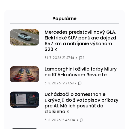
Populárne
Mercedes predstavil nový GLA.
Elektrické SUV ponúkne dojazd
657 km a nabíjanie výkonom
320 k
31. 7. 2026 21:47:14
2
Lamborghini oživilo farby Miury
na 1015-koňovom Revuelte
3. 8. 2026 19:27:58
Uchádzači o zamestnanie
ukrývajú do životopisov príkazy
pre AI. Má ich posunúť do
ďalšieho k
3. 8. 2026 15:46:04