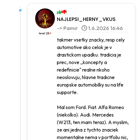
NAJLEPSI_HERNY_VKUS
-> Pamir
1.6.2026 16:46
level 28
takmer vsetky znacky, resp cely
automotive ako celok je v
drastickom upadku. tradicia je
prec, nove ,,koncepty a
redefinicie" realne nkoho
neoslovuju, hlavne tradicne
europske automobilky su na life
supporte.
Mal som Ford. Fiat. Alfa Romeo
(niekolko). Audi. Mercedes
(W213, ten mam teraz). A myslim,
ze ani jedna z tychto znaciek
momentalne nema v portfoliu nic,