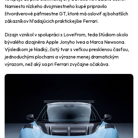
Namiesto nízkeho dvojmiestneho kupé pripravilo
štvordverové päťmiestne GT, ktoré má osloviť aj bohatších
zákazníkov hľadajúcich praktickejšie Ferrari.
Dizajn vznikol v spolupráci s LoveFrom, teda štúdiom okolo
bývalého dizajnéra Apple Jonyho Ivea a Marca Newsona.
Výsledkom je hladký, čistý tvar s veľkou presklenou časťou,
jednoduchými plochami a výrazne menej dramatickým
výrazom, než aký sa pri Ferrari zvyčajne očakáva.