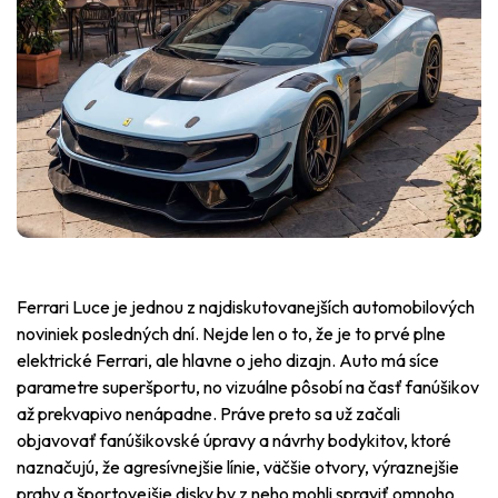
Ferrari Luce je jednou z najdiskutovanejších automobilových
noviniek posledných dní. Nejde len o to, že je to prvé plne
elektrické Ferrari, ale hlavne o jeho dizajn. Auto má síce
parametre superšportu, no vizuálne pôsobí na časť fanúšikov
až prekvapivo nenápadne. Práve preto sa už začali
objavovať fanúšikovské úpravy a návrhy bodykitov, ktoré
naznačujú, že agresívnejšie línie, väčšie otvory, výraznejšie
prahy a športovejšie disky by z neho mohli spraviť omnoho