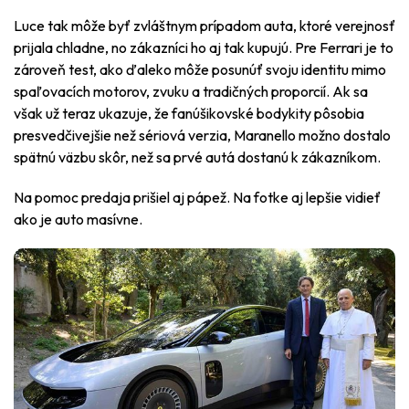
Luce tak môže byť zvláštnym prípadom auta, ktoré verejnosť
prijala chladne, no zákazníci ho aj tak kupujú. Pre Ferrari je to
zároveň test, ako ďaleko môže posunúť svoju identitu mimo
spaľovacích motorov, zvuku a tradičných proporcií. Ak sa
však už teraz ukazuje, že fanúšikovské bodykity pôsobia
presvedčivejšie než sériová verzia, Maranello možno dostalo
spätnú väzbu skôr, než sa prvé autá dostanú k zákazníkom.
Na pomoc predaja prišiel aj pápež. Na fotke aj lepšie vidieť
ako je auto masívne.