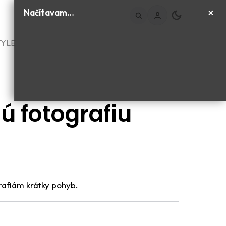
×
Načítavam…
TYLE
ú fotografiu
grafiám krátky pohyb.