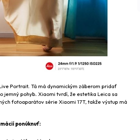
 Live Portrait. Tá má dynamickým záberom pridať
o jemný pohyb. Xiaomi tvrdí, že estetika Leica sa
ých fotoaparátov série Xiaomi 17T, takže výstup má
rmácií ponúknuť: