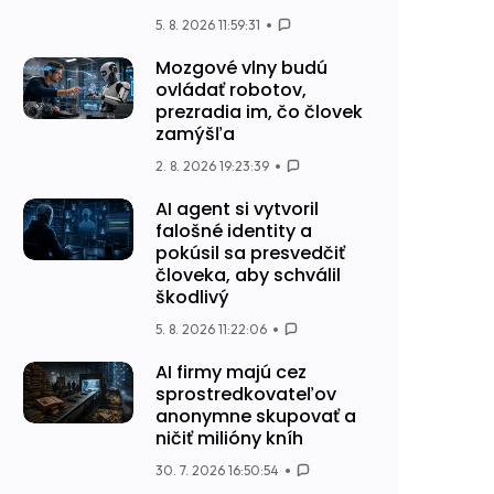
5. 8. 2026 11:59:31
Mozgové vlny budú
ovládať robotov,
prezradia im, čo človek
zamýšľa
2. 8. 2026 19:23:39
AI agent si vytvoril
falošné identity a
pokúsil sa presvedčiť
človeka, aby schválil
škodlivý
5. 8. 2026 11:22:06
AI firmy majú cez
sprostredkovateľov
anonymne skupovať a
ničiť milióny kníh
30. 7. 2026 16:50:54