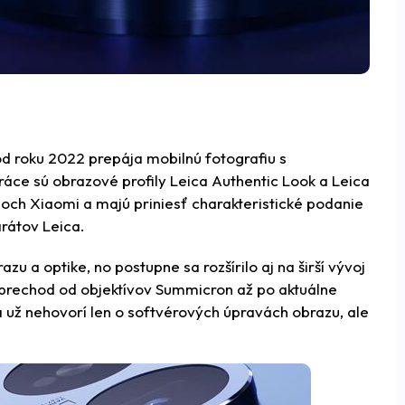
od roku 2022 prepája mobilnú fotografiu s
áce sú obrazové profily Leica Authentic Look a Leica
iloch Xiaomi a majú priniesť charakteristické podanie
rátov Leica.
u a optike, no postupne sa rozšírilo aj na širší vývoj
 prechod od objektívov Summicron až po aktuálne
 už nehovorí len o softvérových úpravách obrazu, ale