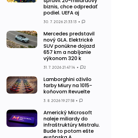
spraviť 20-miliardový
biznis, chce odpredať
podiel. UEFA aj
30. 7. 2026 21:33:13
Mercedes predstavil
nový GLA. Elektrické
SUV ponúkne dojazd
657 km a nabíjanie
výkonom 320 k
31. 7. 2026 21:47:14
2
Lamborghini oživilo
farby Miury na 1015-
koňovom Revuelte
3. 8. 2026 19:27:58
Americký Microsoft
naleje miliardy do
infraštruktúry Mistralu.
Bude to potom ešte
európska A