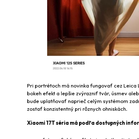
Pri portrétoch má novinka fungovať cez Leica
bokeh efekt a lepšie zvýrazniť tvár, úsmev aleb
bude uplatňovať naprieč celým systémom zadn
zostať konzistentný pri rôznych ohniskách.
Xiaomi 17T séria má podľa dostupných info