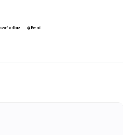
rovať odkaz
@
Email