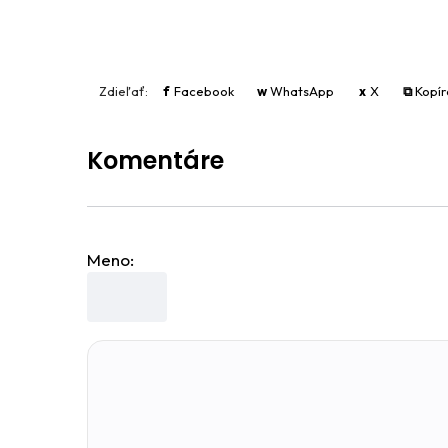
Zdieľať:
f
Facebook
w
WhatsApp
x
X
⧉
Kopí
Komentáre
Meno: