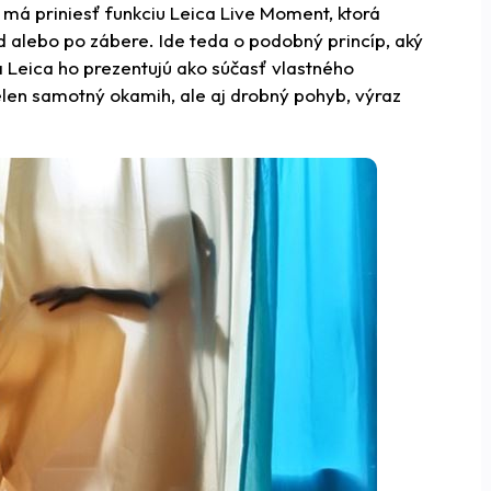
á má priniesť funkciu Leica Live Moment, ktorá
ed alebo po zábere. Ide teda o podobný princíp, aký
 Leica ho prezentujú ako súčasť vlastného
elen samotný okamih, ale aj drobný pohyb, výraz