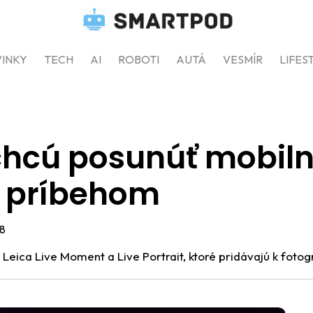
INKY
TECH
AI
ROBOTI
AUTÁ
VESMÍR
LIFES
chcú posunúť mobiln
a príbehom
8
ie Leica Live Moment a Live Portrait, ktoré pridávajú k foto