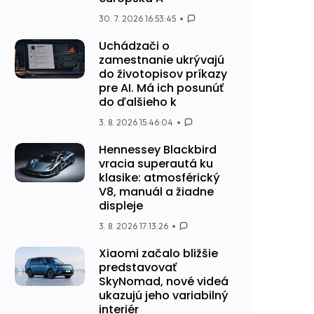
30. 7. 2026 16:53:45
Uchádzači o
zamestnanie ukrývajú
do životopisov príkazy
pre AI. Má ich posunúť
do ďalšieho k
3. 8. 2026 15:46:04
Hennessey Blackbird
vracia superautá ku
klasike: atmosférický
V8, manuál a žiadne
displeje
3. 8. 2026 17:13:26
Xiaomi začalo bližšie
predstavovať
SkyNomad, nové videá
ukazujú jeho variabilný
interiér