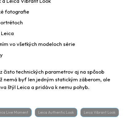
k a Leica Vibrant Look
é fotografie
portrétoch
 Leica
ením vo všetkých modeloch série
ky
z z čisto technických parametrov aj na spôsob
ž nemá byť len jedným statickým záberom, ale
va štýl Leica a pridáva k nemu pohyb.
eica Live Moment
Leica Authentic Look
Leica Vibrant Look