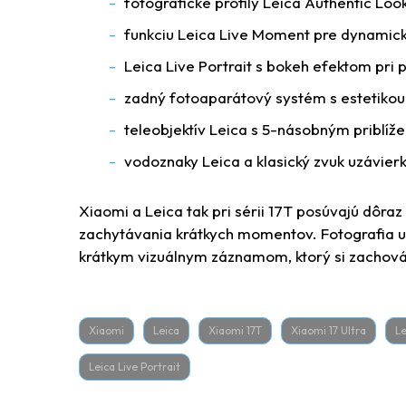
fotografické profily Leica Authentic Loo
funkciu Leica Live Moment pre dynamick
Leica Live Portrait s bokeh efektom pri 
zadný fotoaparátový systém s estetikou
teleobjektív Leica s 5-násobným priblíž
vodoznaky Leica a klasický zvuk uzávier
Xiaomi a Leica tak pri sérii 17T posúvajú dôra
zachytávania krátkych momentov. Fotografia u
krátkym vizuálnym záznamom, ktorý si zachová
Xiaomi
Leica
Xiaomi 17T
Xiaomi 17 Ultra
L
Leica Live Portrait